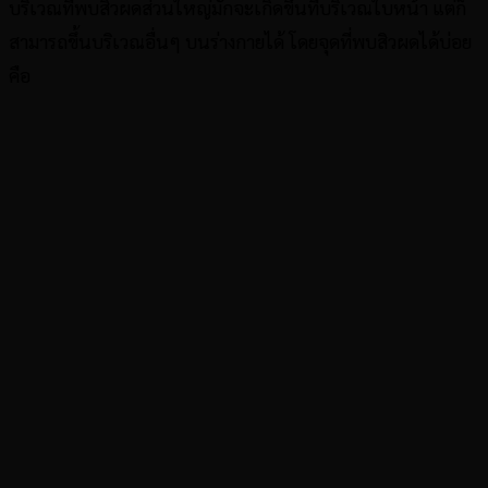
บริเวณที่พบสิวผดส่วนใหญ่มักจะเกิดขึ้นที่บริเวณใบหน้า แต่ก็
สามารถขึ้นบริเวณอื่นๆ บนร่างกายได้ โดยจุดที่พบสิวผดได้บ่อย
คือ