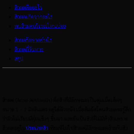
สิวผดคืออะไร
สิวผดเกิดจากอะไร
พบสิวผดบริเวณไหนบ่อย
สิวผดรักษาอย่างไร
สิวผดกี่วันหาย
สรุป
สิวผดคืออะไร
สิวผด (Acne Aestivalis) คือสิวที่มีลักษณะเป็นตุ่มเม็ดเล็กๆ
ขนาด 1 – 2 มิลลิเมตร อยู่ใต้ผิวหนัง เมื่อสัมผัสโดนสิวผดจะรู้สึก
ว่าผิวไม่เรียบมีตุ่มแข็งๆ ขึ้นมา และยังเป็นสิวที่ไม่มีหัวสิวเพราะ
สิวผดอยู่ใน
ประเภทสิว
เทียมที่ไม่ใช่สิวแต่มีลักษณะคล้ายกับสิว