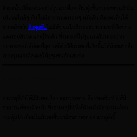
สิวผดนั้นมีตั้งแต่ระยะไม่รุนแรงที่แค่เป็นตุ่มขึ้นกระจายบนผิวใน
บริเวณใกล้ๆ กัน ไม่มีอาการแดงรอบๆ หรือคัน สังเกตเห็นได้
ยากคล้ายกับ
สิวอุดตัน
ไม่มีหัว จนไปถึงระยะปานกลางที่มีอาการ
แดงรอบสิวผด และรู้สึกคัน ​ซึ่งระยะที่ไม่รุนแรงกับระยะปาน
กลางจะพบได้บ่อยที่สุด แต่ก็ยังมีอีกระยะที่เกิดขึ้นได้น้อยมากคือ
ระยะรุนแรงที่ส่งผลให้รูขุมขนอักเสบค่ะ
สิวผดเกิดจากอะไร
สาเหตุที่ทำให้มีสิวผดเกิดจากการระคายเคืองของผิว ทำให้มี
อาการแพ้ของผิวหนัง ซึ่งสาเหตุที่ทำให้ผิวหนังมีอาการแพ้จน
กระตุ้นให้เกิดเป็นสิวผดขึ้นมามีหลากหลายสาเหตุดังนี้