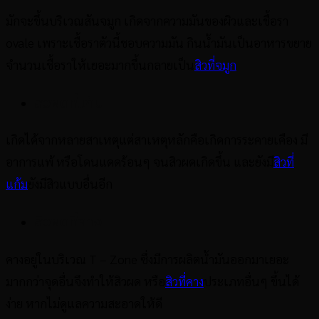
มักจะขึ้นบริเวณสันจมูก เกิดจากความมันของผิวและเชื้อรา
ovale เพราะเชื้อราตัวนี้ชอบความมัน กินน้ำมันเป็นอาหารขยาย
จำนวนเชื้อราให้เยอะมากขึ้นกลายเป็น
สิวที่จมูก
สิวผดที่แก้ม
เกิดได้จากหลายสาเหตุแต่สาเหตุหลักคือเกิดการระคายเคือง มี
อาการแพ้ หรือโดนแดดร้อนๆ จนสิวผดเกิดขึ้น และยังมี
สิวที่
แก้ม
ยังมีสิวแบบอื่นอีก
สิวผดที่คาง
คางอยู่ในบริเวณ T – Zone ซึ่งมีการผลิตน้ำมันออกมาเยอะ
มากกว่าจุดอื่นจึงทำให้สิวผด หรือ
สิวที่คาง
ประเภทอื่นๆ ขึ้นได้
ง่าย หากไม่ดูแลความสะอาดให้ดี