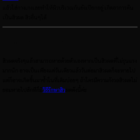
แล้วใส่กางเกงเลยทำให้ผิวบริเวณก้นยังเปียกอยู่ เกิดอาการคัน
เป็นสิวผด สิวอื่นๆได้
สิวผดรักษาอย่างไร
สิวผดจริงๆแล้วสามารถหายด้วยตัวเองหากเป็นสิวผดที่ไม่รุนแรง
มากนัก อาจเป็นเพียงแค่วันเดียวแล้ววันต่อมาสิวผดก็จะหายไป
แต่ก็อาจเกิดขึ้นมาซ้ำในที่เดิมบ่อยๆ ถ้าใครมีความกังวลสิวผดไม่
ยอมหายไปสักทีก็มี
วิธีรักษาสิว
ผดดังนี้ค่ะ