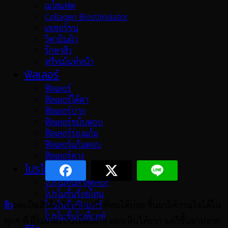
เมโสแฟต
Collagen Biostimulator
เลเซอร์ขน
วิตามินผิว
รักษาสิว
ทรีทเม้นท์หน้า
ฟิลเลอร์
ฟิลเลอร์
ฟิลเลอร์ใต้ตา
ฟิลเลอร์ปาก
ฟิลเลอร์ขมับตอบ
ฟิลเลอร์ร่องแก้ม
ฟิลเลอร์แก้มตอบ
ฟิลเลอร์คาง
โปรโมชั่น
โปรโมชั่นล่าสุด
โปรโมชั่นร้อยไหม
สิว
ผดเป็นสิวอีกประเภทหนึ่งที่พบได้บ่อย ขึ้นมาให้กวนใจได้ใน
โปรโมชั่นฟิลเลอร์
โปรโมชั่นโบท็อกซ์
ทุกๆ ที่ ถึงแม้จะเป็นเม็ดเล็กๆ มองเห็นได้ยาก แต่ก็ขึ้นมาหลาย