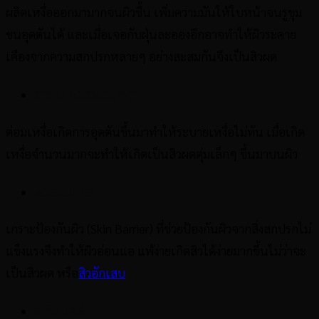
ผลิตเหงื่อออกมามากจนผิวชื้น เพิ่มความมันให้ใบหน้าจนรูขุม
ขนอุดตันได้ และเมื่อเจอกับฝุ่นละอองอีกอาจทำให้ผิวระคาย
เคืองจากความสกปรกหลายๆ อย่างสะสมกันจึงเป็นสิวผด
ต่อมเหงื่อผิดปกติ
ต่อมเหงื่อเกิดการอุดตันขึ้นมาทำให้ระบายเหงื่อไม่ทัน เมื่อเกิด
เหงื่อจำนวนมากจะทำให้เกิดเป็นสิวผดตุ่มเล็กๆ ขึ้นมาบนผิว
ผิวอ่อนแอ
เกราะป้องกันผิว (Skin Barrier) ที่ช่วยป้องกันผิวจากสิ่งสกปรกไม่
แข็งแรงจึงทำให้ผิวอ่อนแอ แพ้ง่ายเกิดสิวได้ง่ายมากขึ้นไม่ว่าจะ
เป็นสิวผด หรือ
สิวอักเสบ
สกินแคร์