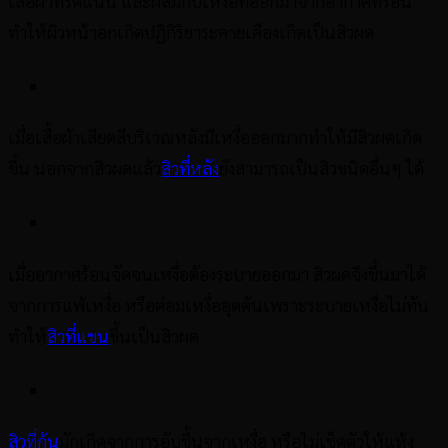
เสื้อผ้าที่รัดแน่น และผสมกับเหงื่อที่ออกมาจากอากาศที่ร้อน
ทำให้ผิวหน้าอกเกิดปฏิกิริยาระคายเคืองเกิดเป็นสิวผด
สิวผดที่หลัง
เมื่อเสื้อผ้าเสียดสีบริเวณหลังมีเหงื่อออกมากทำให้มีสิวผดเกิด
ขึ้น นอกจากสิวผดแล้ว
สิวที่หลัง
ยังสามารถเป็นสิวชนิดอื่นๆ ได้
สิวผดที่แขน
เมื่ออากาศร้อนจัดจนเหงื่อต้องระบายออกมา สิวผดจึงขึ้นมาได้
จากการแพ้เหงื่อ หรือต่อมเหงื่ออุดตันเพราะระบายเหงื่อไม่ทัน
ทำให้
สิวที่แขน
ขึ้นเป็นสิวผด
สิวผดที่ก้น
สิวที่ก้น
มักเกิดจากการอับชื้นจากเหงื่อ หรือไม่เช็ดตัวให้แห้ง