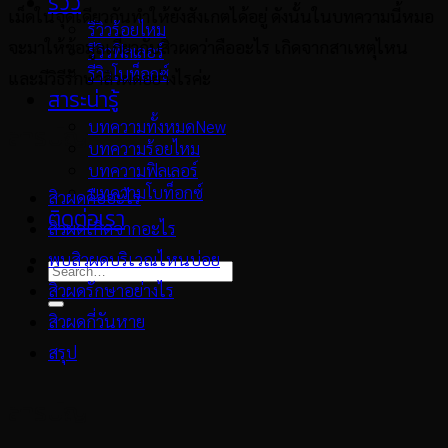
รีวิว
เม็ดในจุดเดียวกันทำให้ยังสังเกตได้อยู่ ดังนั้นในบทความนี้หมอ
รีวิวร้อยไหม
จะมาให้ข้อมูลเกี่ยวกับสิวผดว่าคืออะไร เกิดจากสาเหตุไหน
รีวิวฟิลเลอร์
รีวิวโบท็อกซ์
และมีวิธีรักษาสิวผดอย่างไรค่ะ
สาระน่ารู้
บทความทั้งหมด
สารบัญ
บทความร้อยไหม
บทความฟิลเลอร์
บทความโบท็อกซ์
สิวผดคืออะไร
ติดต่อเรา
สิวผดเกิดจากอะไร
พบสิวผดบริเวณไหนบ่อย
สิวผดรักษาอย่างไร
สิวผดกี่วันหาย
สรุป
สารบัญ