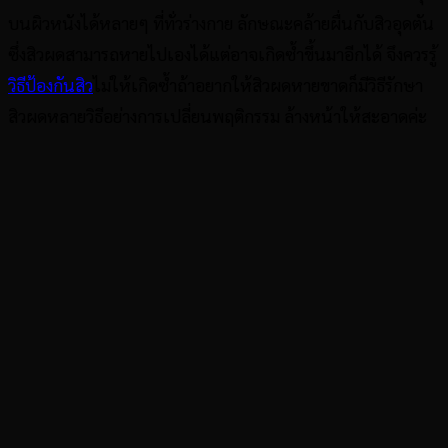
บนผิวหนังได้หลายๆ ที่ทั่วร่างกาย ลักษณะคล้ายผื่นกับสิวอุดตัน
ซึ่งสิวผดสามารถหายไปเองได้แต่อาจเกิดซ้ำขึ้นมาอีกได้ จึงควรรู้
วิธีป้องกันสิว
ไม่ให้เกิดซ้ำถ้าอยากให้สิวผดหายขาดก็มีวิธีรักษา
สิวผดหลายวิธีอย่างการเปลี่ยนพฤติกรรม ล้างหน้าให้สะอาดค่ะ