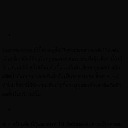
เชื้อรา
บนผิวของเราจะมีเชื้อราอยู่คือ Pityrosporum ovale (P.ovale)
เป็นเชื้อรายีสต์ที่อยู่ในกลุ่มของ Malassezia ซึ่งถ้าเชื้อรานี้ถ้ามี
จำนวนปกติก็จะไม่เกิดอะไรขึ้น แต่ถ้าผิวเสียสมดุล ต่อมไขมัน
ผลิตน้ำมันออกมาเยอะซึ่งน้ำมันเป็นอาหารของเชื้อรา P.ovale
ทำให้เชื้อรานี้มีจำนวนเพิ่มมากขึ้นจนรูขุมขนอักเสบจึงเกิดสิว
ผดขึ้นในบริเวณนั้น
สภาพอากาศ
อากาศร้อนจัด มีฝุ่นละอองทำให้เกิดสิวผดได้ เพราะร่างกายจะ