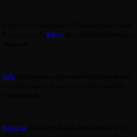
สิวผดที่ปาก
อาจจะเกิดจากการแพ้สกินแคร์ หรือโดนแดดร้อนจัดๆ สิวผดจึง
ขึ้นมารอบๆ ปากเป็น
สิวที่ปาก
จึงควรเลือกใช้ผลิตภัณฑ์สกินแคร์
ให้เหมาะสม
สิวผดที่หู
สิวที่หู
มักเป็นสิวผดน้อย แต่มีโอกาสเกิดขึ้นได้ที่หลังหู ติ่งหูจาก
การไม่ทำความสะอาดบริเวณหู หรืออากาศร้อนเกิดเหงื่อที่หู
ทำให้เกิดสิวผดที่หู
สิวผดที่หน้าอก
สิวที่หน้าอก
มักเกิดจากการที่เสื้อผ้าเสียดสีกับผิวที่หน้าอกจาก