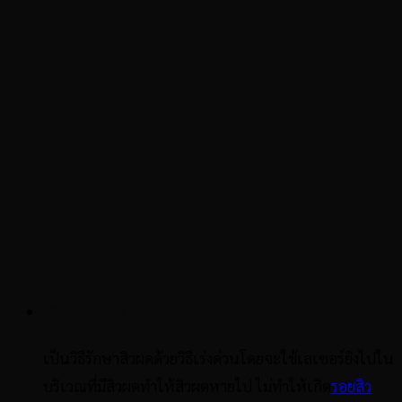
เลเซอร์สิวผด
เป็นวิธีรักษาสิวผดด้วยวิธีเร่งด่วนโดยจะใช้เลเซอร์ยิงไปใน
บริเวณที่มีสิวผดทำให้สิวผดหายไป ไม่ทำให้เกิด
รอยสิว