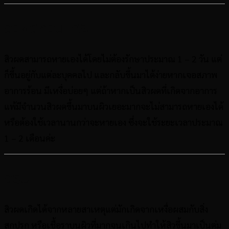
สิวผดกี่วันหาย
สิวผดสามารถหายเองได้โดยไม่ต้องรักษาประมาณ 1 – 2 วัน แต่
ก็ขึ้นอยู่กับแต่ละบุคคลไป และกลับขึ้นมาได้ง่ายหากเจอสภาพ
อาการร้อน มีเหงื่อบ่อยๆ แต่ถ้าหากเป็นสิวผดที่เกิดจากอาการ
แพ้มีจำนวนสิวผดขึ้นมาบนผิวเยอะมากจะไม่สามารถหายเองได้
หรือต้องใช้เวลานานกว่าจะหายเอง ซึ่งจะใช้ระยะเวลาประมาณ
1 – 2 เดือนค่ะ
สรุป
สิวผดเกิดได้จากหลายสาเหตุแต่มักเกิดจากเหงื่อผสมกับสิ่ง
สกปรก หรือเชื้อราบนผิวที่มากจนเกินไปทำให้สิวขึ้นมาเป็นตุ่ม