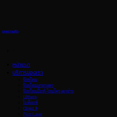
Skip
to
content
บทความสิว
สิวผดเกิดจากอะไร 4 วิธีรักษาสิว
ผดเร่งด่วน
หน้าแรก
บริการของเรา
ร้อยไหม
ร้อยไหมยกหางตา
ร้อยไหมมิ้นท์-ไหมโครงตาข่าย
Ulthera
โบท็อกซ์
Oligio X
Pico Laser