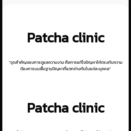
Patcha clinic
“จุดสำคัญของการดูแลความงาม คือการแก้ไขปัญหาให้ตรงกับความ
ต้องการบนพื้นฐานปัญหาที่แตกต่างกันในแต่ละบุคคล”
Patcha clinic