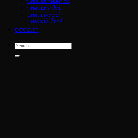
บทความทั้งหมด
บทความร้อยไหม
บทความฟิลเลอร์
บทความโบท็อกซ์
ติดต่อเรา