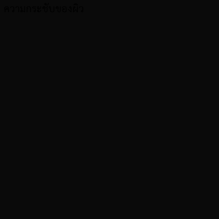
ความกระชับของผิว