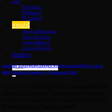
รีวิว
รีวิวร้อยไหม
รีวิวฟิลเลอร์
รีวิวโบท็อกซ์
สาระน่ารู้
บทความทั้งหมด
บทความร้อยไหม
บทความฟิลเลอร์
บทความโบท็อกซ์
ติดต่อเรา
หมอมิลค์ สอนเทคนิคร้อยไหมเวทีระดับนานาชาติ ในงาน 2nd
MINT Global Summit in Thailand 2026
Patcha Clinic ก้าวเข้าสู่เวทีสากล คุณหมอมิลค์ได้รับ
เกียรติให้เป็น Speaker ในงาน 2nd MINT Global
Summit in Thailand 2026 ร่วมแบ่งปันองค์ความรู้
ด้านการร้อยไหมเวทีระดับนานาชาติ