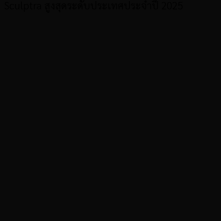
Sculptra สูงสุดระดับประเทศประจำปี 2025