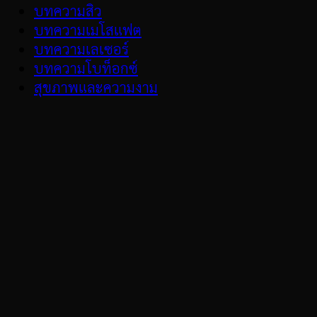
บทความสิว
บทความเมโสแฟต
บทความเลเซอร์
บทความโบท็อกซ์
สุขภาพและความงาม