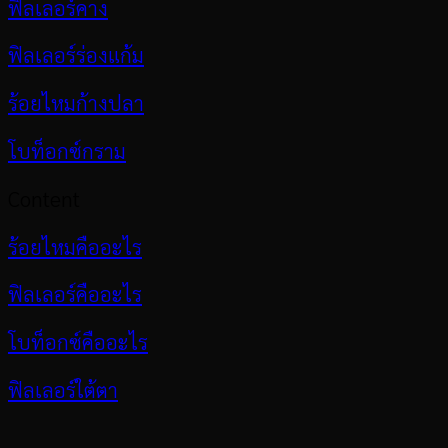
ฟิลเลอร์คาง
ฟิลเลอร์ร่องแก้ม
ร้อยไหมก้างปลา
โบท็อกซ์กราม
Content
ร้อยไหมคืออะไร
ฟิลเลอร์คืออะไร
โบท็อกซ์คืออะไร
ฟิลเลอร์ใต้ตา