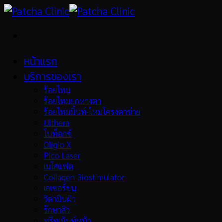
Skip
to
content
หน้าแรก
บริการของเรา
ร้อยไหม
ร้อยไหมยกหางตา
ร้อยไหมมิ้นท์-ไหมโครงตาข่าย
Ulthera
โบท็อกซ์
Oligio X
Pico Laser
เมโสแฟต
Collagen Biostimulator
เลเซอร์ขน
วิตามินผิว
รักษาสิว
ทรีทเม้นท์หน้า