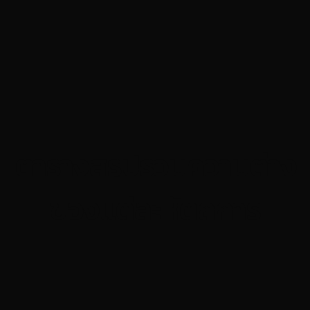
ตารางสรุปรวม
ความต่าง
ของแต่ละหัตถการ