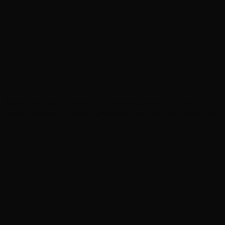
ซึ่งจริงๆแล้วมีเพียง Ultracoal เท่านั้น ที่ใช้สารชนิดเดียวกับไหมร้อยหน้านำมา
ทำละลาย
แต่เพื่อความเข้าใจง่ายในการอธิบาย หลายๆครั้งเราจึงเรียกรวมๆว่า
ไหมน้ำ ก็ได้เช่นกัน