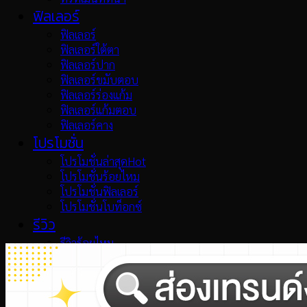
ฟิลเลอร์
ฟิลเลอร์
ฟิลเลอร์ใต้ตา
ฟิลเลอร์ปาก
ฟิลเลอร์ขมับตอบ
ฟิลเลอร์ร่องแก้ม
ฟิลเลอร์แก้มตอบ
ฟิลเลอร์คาง
โปรโมชั่น
โปรโมชั่นล่าสุด
โปรโมชั่นร้อยไหม
โปรโมชั่นฟิลเลอร์
โปรโมชั่นโบท็อกซ์
รีวิว
รีวิวร้อยไหม
รีวิวฟิลเลอร์
รีวิวโบท็อกซ์
สาระน่ารู้