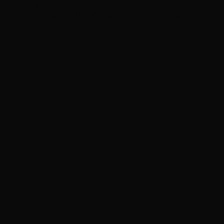
Biostimulator) หรือที่บางคนเรียกว่าไหมน้ำ ซึ่งเป็นนวัตกรรมใหม่ที่ช่วยกระตุ้น
การสร้างคอลลาเจนใต้ผิวให้มากขึ้นด้วยการกระตุ้นจากภายใน เพื่อให้ผิวดู
ยืดหยุ่น ยกกระชับ ยกตัวอย่างเช่น