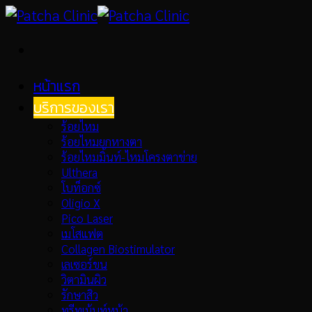
Skip
to
content
หน้าแรก
บริการของเรา
ร้อยไหม
ร้อยไหมยกหางตา
ร้อยไหมมิ้นท์-ไหมโครงตาข่าย
Ulthera
โบท็อกซ์
Oligio X
Pico Laser
เมโสแฟต
Collagen Biostimulator
เลเซอร์ขน
วิตามินผิว
รักษาสิว
ทรีทเม้นท์หน้า