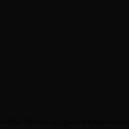
ิวที่แก้ม
ครที่มีปัญหานี้รู้สึกกังวลใจอยู่ ไม่รู้จะรักษาสิวที่แก้มอย่างไร ห