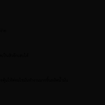
ง่าย
ดเป็นสิวอักเสบได้
ุ้นให้ต่อมไขมันทำงานมากขึ้นผลิตน้ำมัน