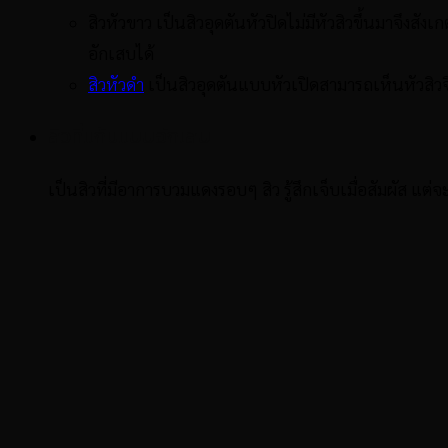
สิวหัวขาว เป็นสิวอุดตันหัวปิดไม่มีหัวสิวขึ้นมาจึงสัง
อักเสบได้
สิวหัวดำ
เป็นสิวอุดตันแบบหัวเปิดสามารถเห็นหัวสิวจึง
สิวที่แก้มแบบอักเสบ
เป็นสิวที่มีอาการบวมแดงรอบๆ สิว รู้สึกเจ็บเมื่อสัมผัส แต่