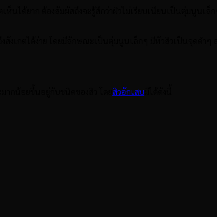
เกตเห็นได้ยาก ต้องสัมผัสถึงจะรู้สึกว่าผิวไม่เรียบเนียนเป็นตุ่มนูน
สังเกตได้ง่าย โดยมีลักษณะเป็นตุ่มนูนเล็กๆ มีหัวสิวเป็นจุดดำๆ อ
จะมากน้อยขึ้นอยู่กับชนิดของสิว โดย
สิวอักเสบ
มีได้ดังนี้