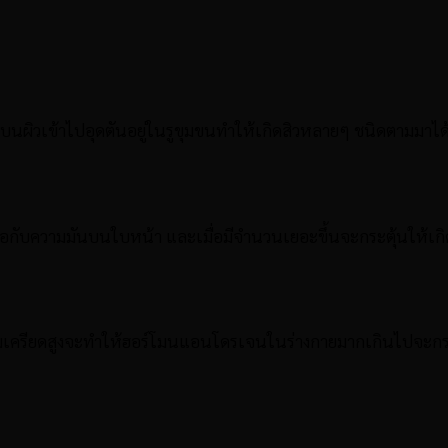
ันบนผิวเข้าไปอุดตันอยู่ในรูขุมขนทำให้เกิดสิวหลายๆ ชนิดตามมาได้
่อเจอกับความมันบนใบหน้า และเมื่อมีจำนวนเยอะขึ้นจะกระตุ้นให้เกิ
เครียดสูงจะทำให้ฮอร์โมนแอนโดรเจนในร่างกายมากเกินไปจะกระต