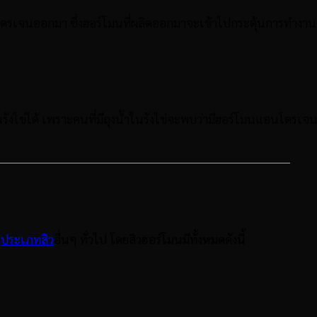
โดรเจนออกมา ซึ่งฮอร์โมนที่ผลิตออกมาจะเข้าไปกระตุ้นการทำงานข
ังไข่ได้ เพราะคนที่มีถุงน้ำในรังไข่จะพบว่ามีฮอร์โมนแอนโดรเจน
บ
ประเภทสิว
อื่นๆ ทั่วไป โดยสิวฮอร์โมนมีทั้งหมดดังนี้