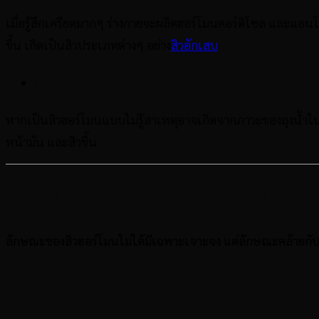
เมื่อรู้สึกเครียดมากๆ ร่างกายจะผลิตฮอร์โมนคอร์ติโซล และแอน
ขึ้น เกิดเป็นสิวประเภทต่างๆ อย่าง
สิวอักเสบ
ถุงน้ำในรังไข่
หากเป็นสิวฮอร์โมนแบบไม่รู้สาเหตุอาจเกิดจากภาวะของถุงน้ำในร
หน้ามัน และสิวขึ้น
สิวฮอร์โมนเป็นแบบไหนดูอย่างไร
ลักษณะของสิวฮอร์โมนไม่ได้มีเฉพาะเจาะจง แต่ลักษณะคล้ายกั