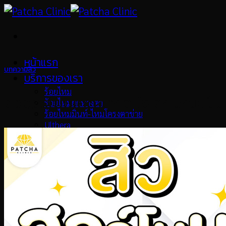
Skip
to
content
หน้าแรก
บทความสิว
บริการของเรา
ร้อยไหม
สิวฮอร์โมนเกิดจากอะไร ลักษณะเป
ร้อยไหมยกหางตา
ร้อยไหมมิ้นท์-ไหมโครงตาข่าย
Ulthera
โบท็อกซ์
Oligio X
Pico Laser
เมโสแฟต
Collagen Biostimulator
เลเซอร์ขน
วิตามินผิว
รักษาสิว
ทรีทเม้นท์หน้า