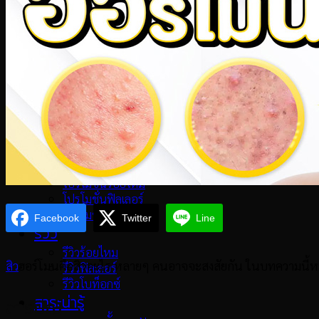
ฟิลเลอร์
ฟิลเลอร์
ฟิลเลอร์ใต้ตา
ฟิลเลอร์ปาก
ฟิลเลอร์ขมับตอบ
ฟิลเลอร์ร่องแก้ม
ฟิลเลอร์แก้มตอบ
ฟิลเลอร์คาง
โปรโมชั่น
โปรโมชั่นล่าสุด
โปรโมชั่นร้อยไหม
โปรโมชั่นฟิลเลอร์
โปรโมชั่นโบท็อกซ์
Facebook
Twitter
Line
รีวิว
รีวิวร้อยไหม
สิว
ฮอร์โมนคือสิวอะไร หลายๆ คนอาจจะสงสัยกัน ในบทความนี้หมอจ
รีวิวฟิลเลอร์
รีวิวโบท็อกซ์
สาระน่ารู้
สารบัญ