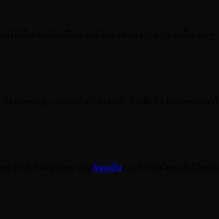
่างกายให้เติบโตได้เต็มที่ไม่ว่าจะเป็นขนตามร่างกาย กล้ามเนื้อ กระดู
ฮอร์โมนเพศหญิง เพศชายในร่างกายสลับกันเพิ่มขึ้น และลดจำนวนไปม
ยู่ ทำให้เกิดสิวอักเสบ หรือ
สิวอุดตัน
ตอนที่กำลังตั้งครรภ์ได้ โดยส