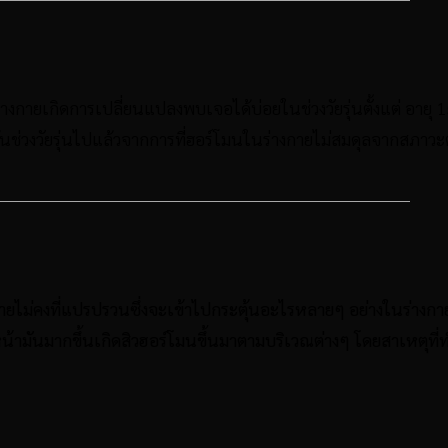
ร่างกายเกิดการเปลี่ยนแปลงพบเจอได้บ่อยในช่วงวัยรุ่นตั้งแต่ อายุ
1
านพ้นช่วงวัยรุ่นไปแล้วจากการที่ฮอร์โมนในร่างกายไม่สมดุลจากสภาวะต
งกายไม่คงที่แปรปรวนซึ่งจะเข้าไปกระตุ้นอะไรหลายๆ อย่างในร่าง
มันมากขึ้นเกิดสิวฮอร์โมนขึ้นมาตามบริเวณต่างๆ โดยสาเหตุที่ทำให