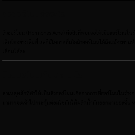
สิวฮอร์โมนคืออะไร
สิวฮอร์โมน (
Hormones Acne
) คือสิวที่พบเจอได้เมื่อฮอร์โมนใน
เติบโตอย่างเต็มที่ แต่ก็มีโอกาสที่เกิดสิวฮอร์โมนได้ถึงแม้จะผ่
เดือนได้ค่ะ
สิวฮอร์โมนเกิดจากอะไร
สาเหตุหลักที่ทำให้เป็นสิวฮอร์โมนเกิดจากการที่ฮอร์โมนในร่า
มามากจะเข้าไปกระตุ้นต่อมไขมันให้ผลิตน้ำมันออกมาเยอะขึ้น หน้า