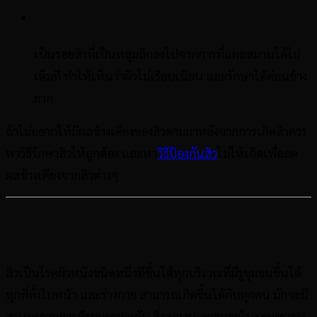
หลุมสิว
เป็นรอยสิวที่เป็นหลุมลึกลงไปจากการที่แผลสมานได้ไม่
เต็มที่ ทำให้เห็นว่าผิวไม่เรียบเนียน และรักษาได้ค่อนข้าง
ยาก
ถ้าไม่อยากให้มีผลข้างเคียงของสิวตามมาหลังจากการเกิดสิวควร
หาวิธีรักษาสิวให้ถูกต้อง และหา
วิธีป้องกันสิว
ไม่ให้เกิดเพื่อลด
ผลข้างเคียงจากสิวต่างๆ
สรุป
สิวเป็นโรคผิวหนังชนิดหนึ่งที่ขึ้นได้ทุกบริเวณที่มีรูขุมขนขึ้นได้
ทุกที่ทั้งใบหน้า และร่างกาย สามารถเกิดขึ้นได้กับทุกคน มักจะมี
สาเหตุจากการที่รูขุมขนอุดตัน สิ่งสกปรกสะสมอยู่ในรูขุมขนจน