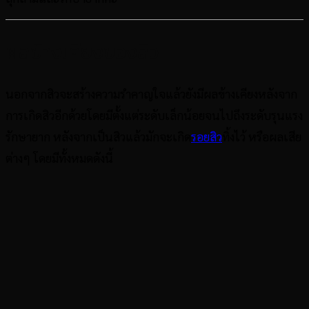
ผลข้างเคียงของสิว
นอกจากสิวจะสร้างความรำคาญใจแล้วยังมีผลข้างเคียงหลังจาก
การเกิดสิวอีกด้วยโดยมีตั้งแต่ระดับเล็กน้อยจนไปถึงระดับรุนแรง
รักษายาก หลังจากเป็นสิวแล้วมักจะเกิด
รอยสิว
ทิ้งไว้ หรือผลเสีย
ต่างๆ โดยมีทั้งหมดดังนี้