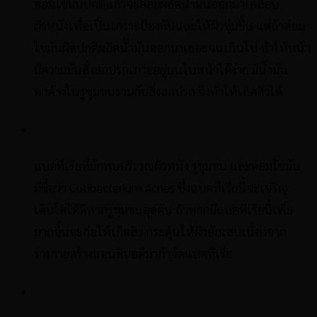
ต่อมไขมันปกติแล้วจะคอยผลิตน้ำมันออกมาเคลือบ
ผิวหนังเพื่อเป็นเกราะป้องกันและให้ผิวชุ่มชื้น แต่ถ้าต่อม
ไขมันผิดปกติผลิตน้ำมันออกมาเยอะจนเกินไป ทำให้หน้า
มีความมันสิ่งสกปรกเกาะอยู่บนใบหน้าได้ง่าย มีน้ำมัน
ตกค้างในรูขุมขนรวมกับสิ่งสกปรก จึงทำให้เกิดสิวได้
แบคทีเรีย
แบคทีเรียที่มักพบบริเวณผิวหนัง รูขุมขน และต่อมไขมัน
มีชื่อว่า Cutibacterium Acnes ซึ่งแบคทีเรียนี้จะเจริญ
เติบโตได้ดีหากรูขุมขนอุดตัน ถ้าหากมีแบคทีเรียนี้เพิ่ม
มากขึ้นจะก่อให้เกิดสิว กระตุ้นให้ผิวอักเสบเนื่องจาก
ร่างกายสร้างแอนติบอดีมากำจัดแบคทีเรีย
ฮอร์โมน