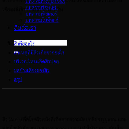
สิวเกิดจากอะไร สิวขึ้นในบริเวณไหน และมีผลกระทบ ผลข้าง
บทความทั้งหมด
บทความร้อยไหม
เคียงหลังจากเกิดสิวอย่างไรบ้าง
บทความฟิลเลอร์
บทความโบท็อกซ์
สารบัญ
ติดต่อเรา
สิวคืออะไร
สาเหตุที่มีสิวเกิดจากอะไร
บริเวณไหนเกิดสิวบ่อย
ผลข้างเคียงของสิว
สรุป
สิวคืออะไร
สิว (
Acne
) คือโรคผิวหนังที่เกิดจากความผิดปกติของรูขุมขน และ
ต่อมไขมันอักเสบ (
Pilosebaceous Unit
)
ทำให้รูขุมขน ต่อมไข