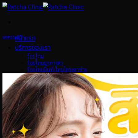
Skip
to
content
หน้าแรก
บทความสิว
บริการของเรา
สิวคืออะไร เป็นสิวเกิดจากอะไร
ร้อยไหม
ร้อยไหมยกหางตา
ร้อยไหมมิ้นท์-ไหมโครงตาข่าย
Ulthera
โบท็อกซ์
Oligio X
Pico Laser
เมโสแฟต
Collagen Biostimulator
เลเซอร์ขน
วิตามินผิว
รักษาสิว
ทรีทเม้นท์หน้า