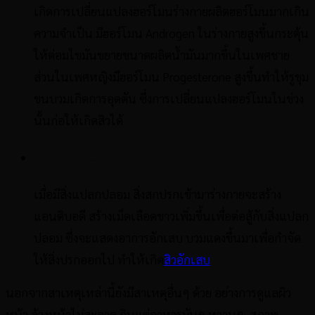
เกิดการเปลี่ยนแปลงฮอร์โมนร่างกายผลิตฮอร์โมนมากเกิน
ความจำเป็น มีฮอร์โมน Androgen ในร่างกายสูงขึ้นกระตุ้น
ให้ต่อมไขมันขยายขนาดผลิตน้ำมันมากขึ้นในเพศชาย
ส่วนในเพศหญิงมีฮอร์โมน Progesterone สูงขึ้นทำให้รูขุม
ขนบวมเกิดการอุดตัน ซึ่งการเปลี่ยนแปลงฮอร์โมนในช่วง
นั้นก่อให้เกิดสิวได้
การอักเสบ
เมื่อมีสิ่งแปลกปลอม สิ่งสกปรกเข้ามาร่างกายจะสร้าง
แอนติบอดี สร้างเม็ดเลือดขาวเพิ่มขึ้นเพื่อต่อสู้กับสิ่งแปลก
ปลอม ซึ่งจะแสดงอาการอักเสบ บวมแดงขึ้นมาเพื่อกำจัด
ให้สิ่งปรกออกไป ทำให้เกิด
สิวอักเสบ
นอกจากสาเหตุเหล่านี้ยังมีสาเหตุอื่นๆ ด้วย อย่างการดูแลผิว
หน้า ล้างหน้าไม่สะอาด กินแต่อาหารมันๆ หวานๆ สภาพ