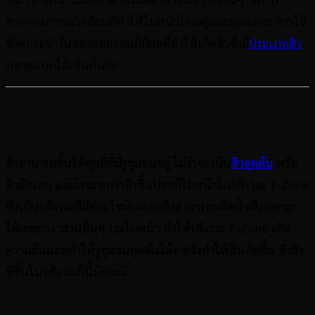
อากาศสภาพแวดล้อมที่ทำให้ใบหน้าโดนฝุ่นละอองเยอะ การใช้
ชีวิตประจำวันของแต่ละคนก็มีผลที่ทำให้เกิดสิวซึ่งมี
ประเภทสิว
หลายแบบได้เช่นกันค่ะ
บริเวณไหนเกิดสิวบ่อย
สิวสามารถขึ้นได้ทุกที่ที่มีรูขุมขนอยู่ ไม่ว่าจะเป็น
สิวอุดตัน
หรือ
สิวอักเสบ แต่มักจะพบว่าสิวขึ้นบ่อยที่ใบหน้าในบริเวณ T-Zone
ซึ่งเป็นบริเวณที่มีต่อมไขมันเยอะจึงสามารถผลิตน้ำมันออกมา
ได้เยอะกว่าส่วนอื่นๆ บนใบหน้า ทำให้บริเวณ T-Zone เกิด
ความมันและทำให้รูขุมขนอุดตันได้ง่ายจึงทำให้สิวเกิดขึ้น ซึ่งสิว
ที่ขึ้นในบริเวณก็นี้มักจะมี