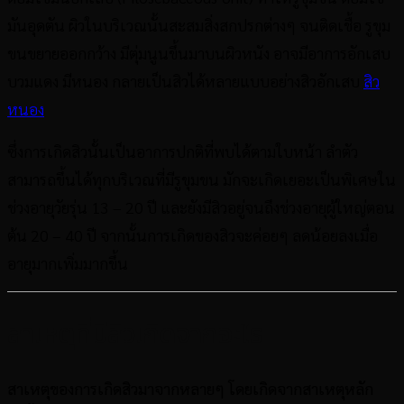
มันอุดตัน ผิวในบริเวณนั้นสะสมสิ่งสกปรกต่างๆ จนติดเชื้อ รูขุม
ขนขยายออกกว้าง มีตุ่มนูนขึ้นมาบนผิวหนัง อาจมีอาการอักเสบ
บวมแดง มีหนอง กลายเป็นสิวได้หลายแบบอย่างสิวอักเสบ
สิว
หนอง
ซึ่งการเกิดสิวนั้นเป็นอาการปกติที่พบได้ตามใบหน้า ลำตัว
สามารถขึ้นได้ทุกบริเวณที่มีรูขุมขน มักจะเกิดเยอะเป็นพิเศษใน
ช่วงอายุวัยรุ่น
13 – 20
ปี และยังมีสิวอยู่จนถึงช่วงอายุผู้ใหญ่ตอน
ต้น
20 – 40
ปี จากนั้นการเกิดของสิวจะค่อยๆ ลดน้อยลงเมื่อ
อายุมากเพิ่มมากขึ้น
สาเหตุที่มีสิวเกิดจากอะไร
สาเหตุของการเกิดสิวมาจากหลายๆ โดยเกิดจากสาเหตุหลัก