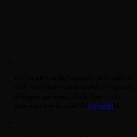
รูขุมขนอุดตัน
เซลล์ Keratinocyte ที่อยู่ในรูขุมขนมีการผลัดเซลล์ที่มาก
เกินไป จนทำให้ระบายไม่ทันไปรวมตัวกันอยู่ที่รูขุมขน จน
ทำให้รูขุมขนอุดตันเกิดสิวอุดตันขึ้น มีโอกาสเกิดสิว
อักเสบตามมาภายหลัง และยังทำให้
รูขุมขนกว้าง
ได้
ต่อมไขมันผิดปกติ