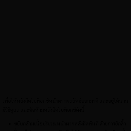
เพื่อให้หลังฉีดโบท็อกซ์หน้าผากผลลัพธ์ออกมาดี และอยู่ได้นาน
มีวิธีดูแล และข้อห้ามหลังฉีดโบท็อกซ์ดังนี้
ขยับกล้ามเนื้อบริเวณหน้าผากหลังฉีดทันที ด้วยการยักคิ้ว