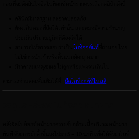
ก่อนที่จะตัดสินใจฉีดโบท็อกซ์หน้าผากควรเลือกคลินิกดังนี้
คลินิกมีมาตรฐาน สะอาดปลอดภัย
ต้องเป็นหมอที่ฉีดให้เท่านั้น และหมอมีความชำนาญ
ประเมินปริมาณยูนิตที่ต้องฉีดได้
สามารถให้ตรวจสอบว่าเป็น
โบท็อกซ์แท้
ที่ผ่านอย.ไทย
ไม่ใช่การนำเข้าหรือหิ้วแบบผิดกฎหมาย
มีราคาสมเหตุสมผล ไม่ถูกหรือแพงจนเกินไป
สามารถอ่านต่อเพิ่มเติมได้ที่ :
ฉีดโบท็อกซ์ที่ไหนดี
วิธีดูแลหลังฉีดโบท็อกซ์หน้าผาก
หลังฉีดโบท็อกซ์หน้าผากควรขยับกล้ามเนื้อบริเวณหน้าผาก
ทันที ด้วยการยักคิ้วขึ้นลงไปมา 5 – 10 นาที เพื่อให้ตัวยาโบท็