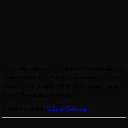
หลังฉีดโบท็อกซ์หน้าผาก 3 – 7 วัน ผิวบริเวณหน้าผากตึงๆ และ
เห็นผลลัพธ์เต็มที่ 2 – 4 สัปดาห์หลังฉีด และผลลัพธ์สามารถอยู่
ได้นาน 4 – 6 เดือน แต่ขึ้นอยู่กับยี่ห้อโบท็อกซ์และการดูแล
รักษาหลังฉีดของแต่ละบุคคลด้วยค่ะ
อ่านบทความเพิ่มเติม :
โบท็อกซ์กี่วันเห็นผล