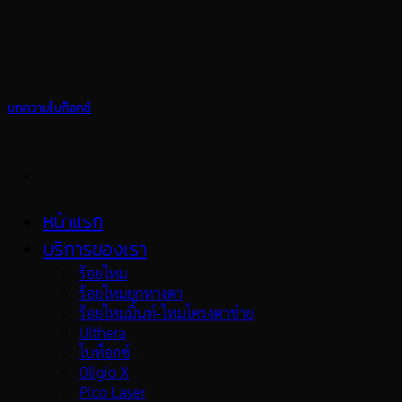
Skip
to
content
บทความโบท็อกซ์
ฉีดโบท็อกซ์หน้าผากลดรอยย่น มี
อาการอะไรไหม ราคาเท่าไร
หน้าแรก
บริการของเรา
ร้อยไหม
ร้อยไหมยกหางตา
ร้อยไหมมิ้นท์-ไหมโครงตาข่าย
Ulthera
โบท็อกซ์
Oligio X
Pico Laser