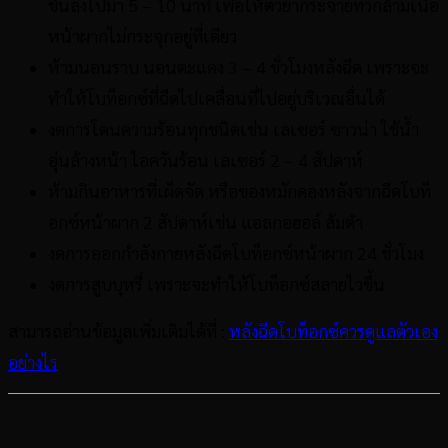
ขึ้นลงไปมา 5 – 10 นาที เพื่อให้ตัวยากระจายทั่วกล้ามเนื้อ
หน้าผากไม่กระจุกอยู่ที่เดียว
ห้ามนอนราบ นอนตะแคง 3 – 4 ชั่วโมงหลังฉีด เพราะจะ
ทำให้โบท็อกซ์ที่ฉีดไปเคลื่อนที่ไปอยู่บริเวณอื่นได้
งดการโดนความร้อนทุกชนิดเช่น เลเซอร์ ซาวน่า ใช้น้ำ
อุ่นล้างหน้า ไอควันร้อน เลเซอร์ 2 – 4 สัปดาห์
ห้ามกินอาหารที่เผ็ดจัด หรือของหมักดองหลังจากฉีดโบท็
อกซ์หน้าผาก 2 สัปดาห์เช่น แอลกอฮอล์ ส้มตำ
งดการออกกำลังกายหลังฉีดโบท็อกซ์หน้าผาก 24 ชั่วโมง
งดการสูบบุหรี่ เพราะจะทำให้โบท็อกซ์สลายไวขึ้น
สามารถอ่านข้อมูลเพิ่มเติมได้ที่ :
หลังฉีดโบท็อกซ์ควรดูแลตัวเอง
อย่างไร
สรุป