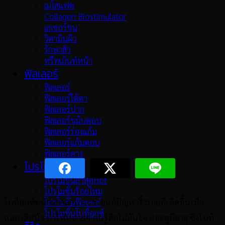
เมโสแฟต
Collagen Biostimulator
เลเซอร์ขน
วิตามินผิว
รักษาสิว
ทรีทเม้นท์หน้า
ฟิลเลอร์
ฟิลเลอร์
ฟิลเลอร์ใต้ตา
ฟิลเลอร์ปาก
ฟิลเลอร์ขมับตอบ
ฟิลเลอร์ร่องแก้ม
ฟิลเลอร์แก้มตอบ
ฟิลเลอร์คาง
โปรโมชั่น
โปรโมชั่นล่าสุด
โปรโมชั่นร้อยไหม
โบท็อกซ์หน้าผากสามารถช่วยแก้ปัญหาริ้วรอยที่เกิดขึ้นเมื่อ
โปรโมชั่นฟิลเลอร์
โปรโมชั่นโบท็อกซ์
แสดงสีหน้า ทำให้หลายๆ คนรู้สึกไม่มั่นใจ และดูมีอายุ ซึ่งโบท็