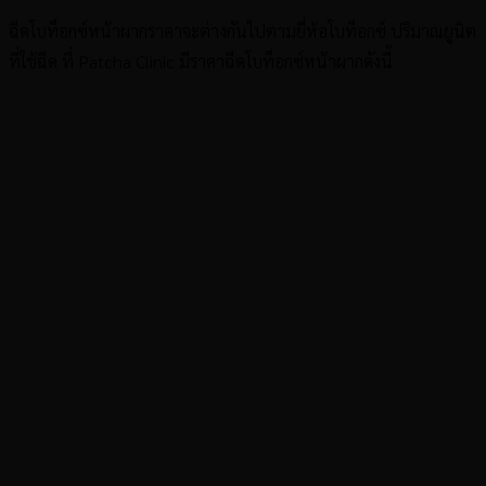
ฉีดโบท็อกซ์หน้าผากราคาจะต่างกันไปตามยี่ห้อโบท็อกซ์ ปริมาณยูนิต
ที่ใช้ฉีด ที่ Patcha Clinic มีราคาฉีดโบท็อกซ์หน้าผากดังนี้