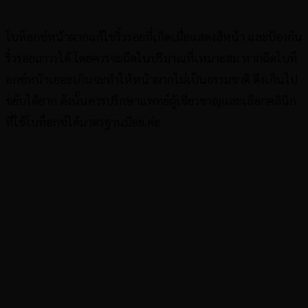
โบท็อกซ์หน้าผากแก้ไขริ้วรอยที่เกิดเมื่อแสดงสีหน้า และป้องกัน
ริ้วรอยถาวรได้ โดยควรจะฉีดในปริมาณที่เหมาะสม หากฉีดโบท็
อกซ์หน้าเยอะเกินจะทำให้หน้าผากไม่เป็นธรรมชาติ ตึงเกินไป
ขยับได้ยาก ดังนั้นควรปรึกษาแพทย์ผู้เชี่ยวชาญและเลือกคลินิก
ที่ใช้โบท็อกซ์ได้มาตรฐานมีอย.ค่ะ