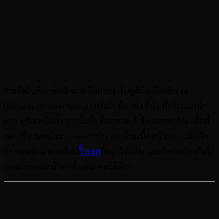
การฉีดโบท็อกซ์หน้าผาก คือการนำโบทูลินั่ม ท็อกซิน เอ
(Botulinum toxin type A) หรือโบท็อกซ์ เข้าไปที่บริเวณหน้า
ผาก หรือเหนือคิ้ว จากนั้นโบท็อกซ์จะเข้าไป คลายกล้ามเนื้อที่
หดเกร็งบนหน้าผาก ลดการทำงานกล้ามเนื้อหน้าผาก เมื่อเลิก
คิ้ว ย่นหน้าผาก จะไม่มี
ริ้วรอย
ขึ้นมาให้เห็น และยังช่วยป้องกันริ้ว
รอยถาวรบนหน้าผากในอนาคตได้ด้วย
โบท็อกซ์หน้าผากราคาเท่าไร