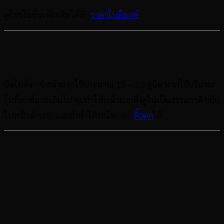
ดูโปรโมชั่นเพิ่มเติมได้ที่ :
ราคาโบท็อกซ์
ควรใช้กี่ยูนิตฉีดโบท็อกซ์หน้าผาก
ฉีดโบท็อกซ์หน้าผากใช้ประมาณ 15 – 20 ยูนิต หากใช้ปริมาณ
โบท็อกซ์มากเกินไป จะทำให้หน้าผากตึงดูไม่เป็นธรรมชาติ ขยับ
ใบหน้าลำบาก และยังทำให้หนังตาตก
คิ้วตก
ได้
โบท็อกซ์หน้าผากกี่วันเห็นผล อยู่ได้
นานไหม