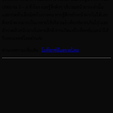
ประมาณ 3 – 4 ชั่วโมง และรู้สึกตึงๆ บริเวณหน้าผากเท่านั้น
และปวดหัวเล็กน้อยในบางคน หากรู้สึกขยับหน้าผากไม่ได้เลย
ตึงหน้าผากมากเป็นเพราะใช้ปริมาณโบท็อกซ์มากเกินไป และ
ถ้าปวดหัวหนักมากไม่หายสักที อาจเกิดแพ้โบท็อกซ์แนะนำให้
รีบพบแพทย์โดยด่วนค่ะ
อ่านบทความเพิ่มเติม :
โบท็อกซ์อันตรายไหม
ฉีดโบท็อกซ์หน้าผากที่ไหนดี