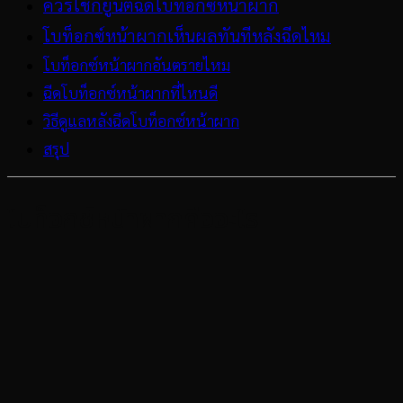
ควรใช้กี่ยูนิตฉีดโบท็อกซ์หน้าผาก
โบท็อกซ์หน้าผากเห็นผลทันทีหลังฉีดไหม
โบท็อกซ์หน้าผากอันตรายไหม
ฉีดโบท็อกซ์หน้าผากที่ไหนดี
วิธีดูแลหลังฉีดโบท็อกซ์หน้าผาก
สรุป
โบท็อกซ์หน้าผากคืออะไร