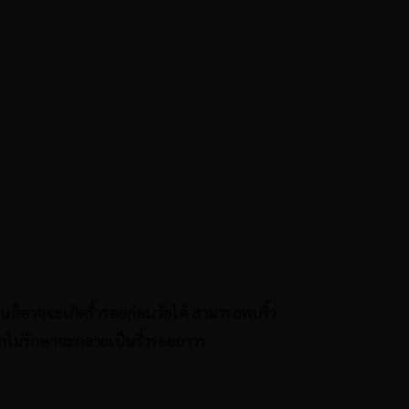
งคนก็อาจจะเกิดริ้วรอยก่อนวัยได้ สามารถพบริ้ว
หากไม่รักษาจะกลายเป็นริ้วรอยถาวร