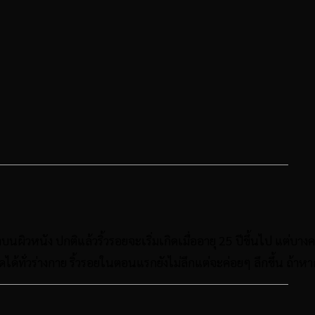
มาบนผิวหนัง ปกติแล้วริ้วรอยจะเริ่มเกิดเมื่ออายุ 25 ปีขึ้นไป แต่บา
ได้ทั่วร่างกาย ริ้วรอยในตอนแรกยังไม่ลึกแต่จะค่อยๆ ลึกขึ้น ถ้า