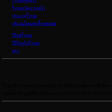
ริ้วรอยคืออะไร
ริ้วรอยเกิดจากอะไร
ประเภทริ้วรอย
บริเวณไหนพบริ้วรอยบ่อย
วิธีลดริ้วรอย
วิธีป้องกันริ้วรอย
สรุป
ริ้วรอยคืออะไร
ริ้วรอย คือ ปัญหาผิวรูปแบบหนึ่ง ซึ่งเกิดเป็นรอยยับ ร่องเส้นขึ้น
รอยได้มากในจุดที่มีการขยับบ่อยๆ เช่นใบหน้า ข้อพับ สามารถเกิด