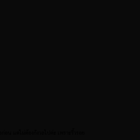
่อน แต่ไม่ต้องกังวลไปค่ะ เพราะริ้วรอย