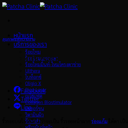
Skip
to
content
หน้าแรก
สุขภาพและความงาม
บริการของเรา
ร้อยไหม
ริ้วรอยมีกี่ประเภท แต่ละแบบมีวิธีแก้
ร้อยไหมยกหางตา
ร้อยไหมมิ้นท์-ไหมโครงตาข่าย
Ulthera
โบท็อกซ์
Oligio X
Pico Laser
Facebook
เมโสแฟต
Twitter
Collagen Biostimulator
Line
เลเซอร์ขน
วิตามินผิว
รักษาสิว
ริ้วรอยบนใบหน้าไม่ว่าจะเป็น ริ้วรอยหน้าผาก
ร่องแก้ม
ใต้ตา เป็
ทรีทเม้นท์หน้า