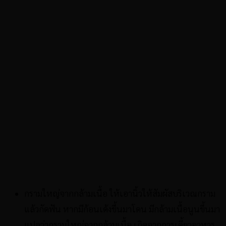
กรามใหญ่จากกล้ามเนื้อ ให้เอานิ้วให้สัมผัสบริเวณกราม
แล้วกัดฟัน หากมีก้อนเด้งขึ้นมาโดน มีกล้ามเนื้อนูนขึ้นมา
แปลว่ากรามใหญ่จากกล้ามเนื้อ เกิดจากการเคี้ยวอาหาร