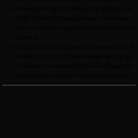
กรามใหญ่จากกระดูก หากกัดฟันแล้วคลำดูรู้สึกแข็งๆ ไม่
เด้งสู้มือ หรือเห็นเป็นสันกระดูกชัดเจน กรามขยับออก
แปลว่ากรามใหญ่จากกระดูกต้องแก้ไขด้วยวิธีการผ่าตัดลด
ขนาดกราม
กรามใหญ่จากไขมัน ให้สังเกตจากร่างกายของตัวเองว่าน้ำ
หนักขึ้นไหม ถ้าน้ำหนักขึ้นแล้วบริเวณหน้าดูอ้วน ดูใหญ่
กว่าเมื่อก่อน ถ้าจากสาเหตุนี้กรามไม่ได้ใหญ่ขึ้นแต่ไขมัน
ไปสะสมบริเวณกรามใต้คางทำให้กรามดูใหญ่ขึ้นมาค่ะ
แก้กรามใหญ่ด้วยโบท็อกซ์