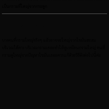
เป็นกรามที่ใหญ่จากกระดูก
วิธีลดปัญหากรามใหญ่จากไขมัน
บางคนที่กรามใหญ่จริงๆ แล้วอาจจะใหญ่จากไขมันสะสม
บริเวณใต้คาง บริเวณกรามเยอะทำให้ดูเหมือนกรามใหญ่ คนที่
กรามดูใหญ่จากปัญหาไขมันเยอะควรแก้ด้วยวิธีดังต่อไปนี้ค่ะ