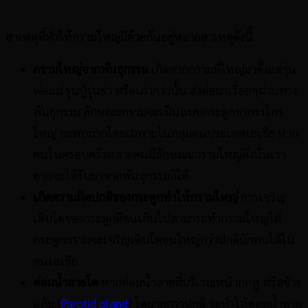
สาเหตุที่ทำให้กรามใหญ่มีด้วยกันอยู่หลายสาเหตุดังนี้
กรามใหญ่จากพันธุกรรม
เกิดจากกรามที่ใหญ่มาตั้งแต่รุ่น
พ่อแม่ รุ่นปู่รุ่นย่า หรือเก่ากว่านั้น ส่งต่อมาเรื่อยๆผ่านทาง
พันธุกรรม ลักษณะกรามจะเป็นแบบกระดูกขากรรไกร
ใหญ่ จะพบมากโดยเฉพาะในกลุ่มคนประเทศเอเชีย หาก
คนในครอบครัวหลายคนมีลักษณะกรามใหญ่ดังนั้นเรา
อาจจะได้รับมาจากพันธุกรรมก็ได้
เกิดความผิดปกติของกระดูกทำให้กรามใหญ่
การเจริญ
เติบโตของกระดูกดีจนเกินไปสามารถทำกรามใหญ่ได้
กระดูกกรามจะเจริญเติบโตจนใหญ่กว่าปกติมักพบได้ใน
คนเอเชีย
ต่อมน้ำลายโต
หากต่อมน้ำลายที่บริเวณหน้ากกหู หรือข้าง
แก้ม (
Parotid gland
) โตมากกว่าปกติ จะทำให้ต่อมน้ำลาย