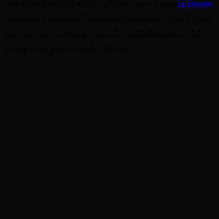
เหมาะสำหรับคนที่มีไขมันส่วนเกินบริเวณกรามเยอะ
เมโสแฟต
เมื่อฉีดไปแล้วจะช่วยให้ไขมันแตกตัวแยกออกจากกันแล้วถูกขับ
ออกจากทางระบบขับถ่าย ไขมันบริเวณที่ฉีดก็จะลดลง ทำให้
กรามดูเล็กลง รูปหน้ากระชับ เรียวสวย