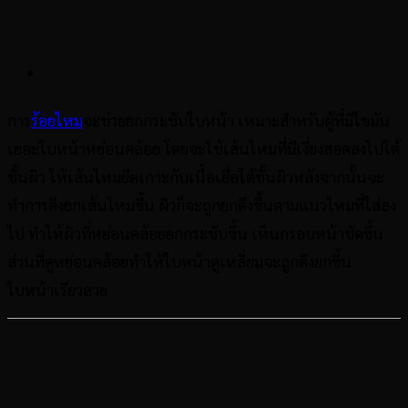
ลดกรามด้วยการร้อยไหมยกกระชับ
การ
ร้อยไหม
จะช่วยยกกระชับใบหน้า เหมาะสำหรับผู้ที่มีไขมัน
เยอะใบหน้าหย่อนคล้อย โดยจะใช้เส้นไหมที่มีเงี่ยงสอดลงไปใต้
ชั้นผิว ให้เส้นไหมยึดเกาะกับเนื้อเยื่อใต้ชั้นผิวหลังจากนั้นจะ
ทำการดึงยกเส้นไหมขึ้น ผิวก็จะถูกยกดึงขึ้นตามแนวไหมที่ใส่ลง
ไป ทำให้ผิวที่หย่อนคล้อยยกกระชับขึ้น เห็นกรอบหน้าชัดขึ้น
ส่วนที่ดูหย่อนคล้อยทำให้ใบหน้าดูเหลี่ยมจะถูกดึงยกขึ้น
ใบหน้าเรียวสวย
วิธีลดกรามใหญ่จากใบหน้าไม่กระชับ