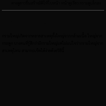
คางดูยาวขึ้นสร้างมิติให้ใบหน้า หน้าดูเรียว กรามดูเล็กลง
วิธีเช็คกรามใหญ่
กรามใหญ่เกิดจากหลายสาเหตุทั้งใหญ่จากกล้ามเนื้อ ใหญ่จาก
กระดูก บางคนที่รู้สึกว่ามีกรามใหญ่แต่ไม่แน่ใจว่ากรามใหญ่จาก
สาเหตุไหน สามารถเช็คได้ง่ายด้วยวิธีนี้