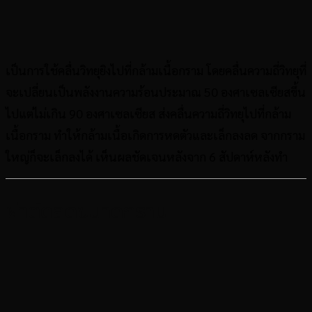
เป็นการใช้คลื่นวิทยุยิงไปที่กล้ามเนื้อกราม โดยคลื่นความถี่วิทยุที่
จะเปลี่ยนเป็นพลังงานความร้อนประมาณ 50 องศาเซลเซียสขึ้น
ไปแต่ไม่เกิน 90 องศาเซลเซียส ส่งคลื่นความถี่วิทยุไปที่กล้าม
เนื้อกราม ทำให้กล้ามเนื้อเกิดการหดตัวและเล็กลงลด จากกราม
ใหญ่ก็จะเล็กลงได้ เห็นผลชัดเจนหลังจาก 6 สัปดาห์หลังทำ
ผ่าตัดลดขนาดกราม