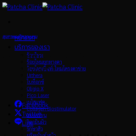
Skip
to
content
หน้าแรก
สุขภาพและความงาม
บริการของเรา
กรามใหญ่เกิดจากอะไร ลดขนาด
ร้อยไหม
ร้อยไหมยกหางตา
กรามยังไงดี
ร้อยไหมมิ้นท์-ไหมโครงตาข่าย
Ulthera
โบท็อกซ์
Oligio X
Pico Laser
เมโสแฟต
Facebook
Collagen Biostimulator
Twitter
เลเซอร์ขน
วิตามินผิว
Line
รักษาสิว
ทรีทเม้นท์หน้า