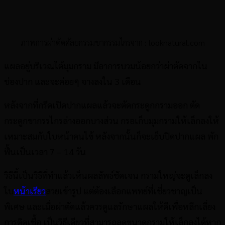
ภาพการผ่าตัดศัลยกรรมขากรรมไกรจาก : looknatural.com
แผลอยู่บริเวณใต้มุมกราม มีอาการบวมน้อยกว่าผ่าตัดจากใน
ช่องปาก และจะค่อยๆ จางลงใน 3 เดือน
หลังจากที่กรีดเปิดปากแผลแล้วจะตัดกระดูกกรามออก ตัด
กระดูกขากรรไกรล่างออกบางส่วน กรอเก็บมุมกรามให้เล็กลงให้
เหมาะสมกับใบหน้าคนไข้ หลังจากนั้นก็จะเย็บปิดปากแผล พัก
ฟื้นเป็นเวลา 7 – 14 วัน
วิธีนี้เป็นวิธีที่ทำแล้วเห็นผลลัพธ์ชัดเจน กรามใหญ่จะดูเล็กลง
ใบ
หน้าเรียว
สวยเข้ารูป แต่ต้องเลือกแพทย์ที่เชี่ยวชาญเป็น
พิเศษ และเมื่อผ่าตัดแล้วควรดูแลรักษาแผลให้ดีเพื่อหลีกเลี่ยง
การติดเชื้อ เป็นวิธีเดียวที่สามารถลดขนาดกรามให้เล็กลงได้หาก