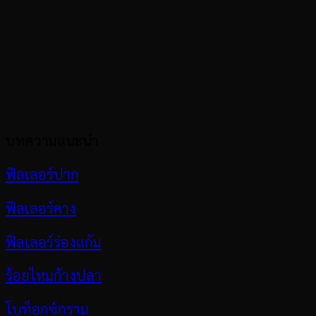
บทความแนะนำ
ฟิลเลอร์ปาก
ฟิลเลอร์คาง
ฟิลเลอร์ร่องแก้ม
ร้อยไหมก้างปลา
โบท็อกซ์กราม