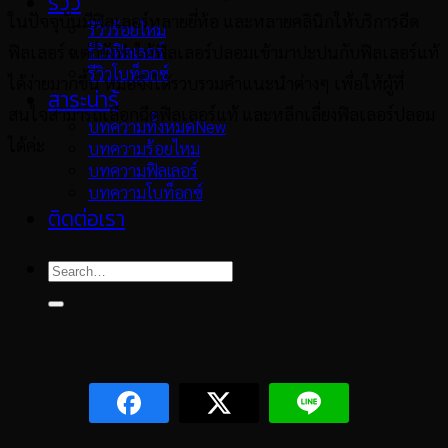
รีวิว
ในปัจจุบันมีฟิลเลอร์หลายยี่ห้อ และหลายคลินิกให้บริการฉีด
รีวิวร้อยไหม
รีวิวฟิลเลอร์
ฟิลเลอร์ แต่ก็ยังทำให้ฟิลเลอร์ปลอมเข้ามาปะปนกับฟิลเลอร์แท้
รีวิวโบท็อกซ์
ได้ง่ายมากขึ้น หมอจึงได้รวบรวมคำแนะนำต่างๆ เพื่อให้ผู้ที่
สาระน่ารู้
สนใจสามารถเลือกฉีดฟิลเลอร์แท้ และหลีกเลี่ยงฟิลเลอร์ปลอม
บทความทั้งหมด
ได้ค่ะ
บทความร้อยไหม
บทความฟิลเลอร์
บทความโบท็อกซ์
ติดต่อเรา