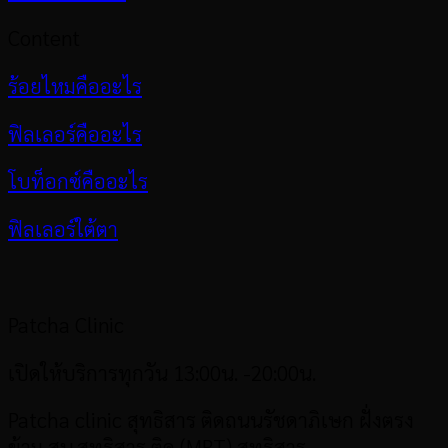
Content
ร้อยไหมคืออะไร
ฟิลเลอร์คืออะไร
โบท็อกซ์คืออะไร
ฟิลเลอร์ใต้ตา
Patcha Clinic
เปิดให้บริการทุกวัน 13:00น. -20:00น.
Patcha clinic สุทธิสาร
ติดถนนรัชดาภิเษก ฝั่งตรง
ข้าม สน.สุทธิสาร ติด (MRT) สุทธิสาร