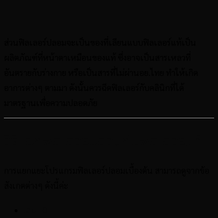
ส่วนฟิลเลอร์ปลอมจะเป็นของที่เลียนแบบฟิลเลอร์แท้เป็น
ผลิตภัณฑ์ที่หน้าตาเหมือนของแท้ ซึ่งอาจเป็นสารเหลวที่
อันตรายกับร่างกาย หรือเป็นสารที่ไม่ผ่านอย.ไทย ทำให้เกิด
อาการต่างๆ ตามมา ดังนั้นควรฉีดฟิลเลอร์กับคลินิกที่ได้
มาตรฐานเพื่อความปลอดภัย
วิธีแยกฟิลเลอร์ปลอมกับฟิลเลอร์แท้
การแยกแยะโปรแกรมฟิลเลอร์ปลอมเบื้องต้น สามารถดูจากข้อ
สังเกตต่างๆ ดังนี้ค่ะ
เลข LOT