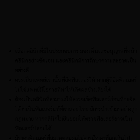
เลือกคลินิกที่มีใบประกอบการ มองเห็นเลขอนุญาตที่หน้า
คลินิกอย่างชัดเจน และคลินิกมีการรักษาความสะอาดเป็น
อย่างดี
ควรเป็นแพทย์เท่านั้นที่ฉีดฟิลเลอร์ให้ หากผู้ที่ฉีดฟิลเลอร์
ไม่ใช่แพทย์มีโอกาสที่ทำให้เกิดผลข้างเคียงได้
ต้องเป็นคลินิกที่สามารถให้ตรวจเช็คฟิลเลอร์ก่อนที่จะฉีด
ได้ว่าเป็นฟิลเลอร์แท้ที่ผ่านอย.ไทย มีการนำเข้ามาอย่างถูก
กฎหมาย หากคลินิกไม่ยินยอมให้ตรวจฟิลเลอร์อาจเป็น
ฟิลเลอร์ปลอมได้
มีราคาฟิลเลอร์ที่สมเหตุสมผลไม่ควรมีราคาที่ถูกเกินไป