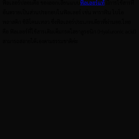
ฟิลเลอร์ปลอมคือ ของลอกเลียนแบบ
ฟิลเลอร์แท้
มีการใช้สารที่
อันตรายเป็นส่วนประกอบในฟิลเลอร์ เช่น พาราฟิน ไบโอ
พลาสติก ซิลิโคนเหลว ซึ่งฟิลเลอร์ประเภทเดียวที่ผ่านอย.ไทย
คือ ฟิลเลอร์ที่ใช้สารเติมเต็มกรดไฮยาลูรอนิก (Hyaluronic acid)
สามารถสลายได้เองตามธรรมชาติค่ะ