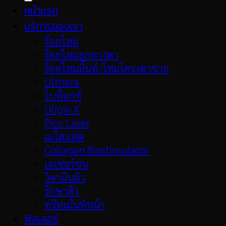
หน้าแรก
บริการของเรา
ร้อยไหม
ร้อยไหมยกหางตา
ร้อยไหมมิ้นท์-ไหมโครงตาข่าย
Ulthera
โบท็อกซ์
Oligio X
Pico Laser
เมโสแฟต
Collagen Biostimulator
เลเซอร์ขน
วิตามินผิว
รักษาสิว
ทรีทเม้นท์หน้า
ฟิลเลอร์