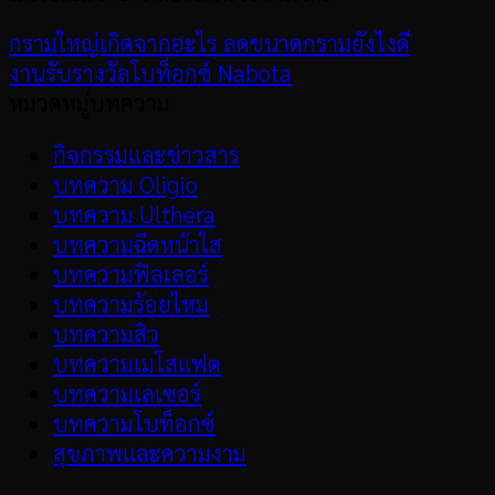
กรามใหญ่เกิดจากอะไร ลดขนาดกรามยังไงดี
งานรับรางวัลโบท็อกซ์ Nabota
หมวดหมู่บทความ
กิจกรรมและข่าวสาร
บทความ Oligio
บทความ Ulthera
บทความฉีดหน้าใส
บทความฟิลเลอร์
บทความร้อยไหม
บทความสิว
บทความเมโสแฟต
บทความเลเซอร์
บทความโบท็อกซ์
สุขภาพและความงาม