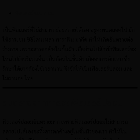
ฟิลเลอร์แบบถาวร
เป็นฟิลเลอร์ที่ไม่สามารถย่อยสลายได้เอง อยู่คงทนตลอดไป มัก
ใช้สารเช่น ซิลิโคนเหลว พาราฟิน มาฉีด ทำให้เกิดอันตรายต่อ
ร่างกาย เพราะสารตกค้างในชั้นผิว เมื่อผ่านไปสักพักฟิลเลอร์จะ
ไหลไปยังบริเวณอื่น เป็นก้อนในชั้นผิว เกิดอาการอักเสบ ซึ่ง
รักษาได้ยากต้องใช้เวลานาน จึงจัดให้เป็นฟิลเลอร์ปลอม และ
ไม่ผ่านอย.ไทย
อันตรายจากการฉีดฟิลเลอร์ปลอม
ฟิลเลอร์ปลอมอันตรายมาก เพราะฟิลเลอร์ปลอมไม่สามารถ
สลายไปได้เองจะทิ้งสารตกค้างอยู่ในชั้นผิวของเรา ทำให้ใน