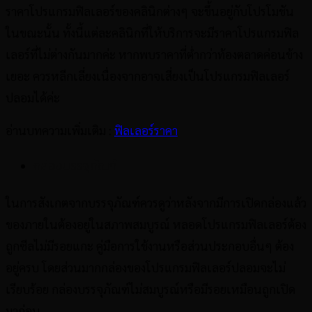
ราคาโปรแกรมฟิลเลอร์ของคลินิกต่างๆ จะขึ้นอยู่กับโปรโมชัน
ในขณะนั้น ทั้งนี้แต่ละคลินิกที่ให้บริการจะมีราคาโปรแกรมฟิล
เลอร์ที่ไม่ต่างกันมากค่ะ หากพบราคาที่ต่ำกว่าท้องตลาดค่อนข้าง
เยอะ ควรหลีกเลี่ยงเนื่องจากอาจเสี่ยงเป็นโปรแกรมฟิลเลอร์
ปลอมได้ค่ะ
อ่านบทความเพิ่มเติม :
ฟิลเลอร์ราคา
กล่องบรรจุภัณฑ์
ในการสังเกตจากบรรจุภัณฑ์ควรดูว่าหลังจากมีการเปิดกล่องแล้ว
ของภายในต้องอยู่ในสภาพสมบูรณ์ หลอดโปรแกรมฟิลเลอร์ต้อง
ถูกซีลไม่มีรอยแกะ คู่มือการใช้งานหรือส่วนประกอบอื่นๆ ต้อง
อยู่ครบ โดยส่วนมากกล่องของโปรแกรมฟิลเลอร์ปลอมจะไม่
เรียบร้อย กล่องบรรจุภัณฑ์ไม่สมบูรณ์หรือมีรอยเหมือนถูกเปิด
มาก่อน