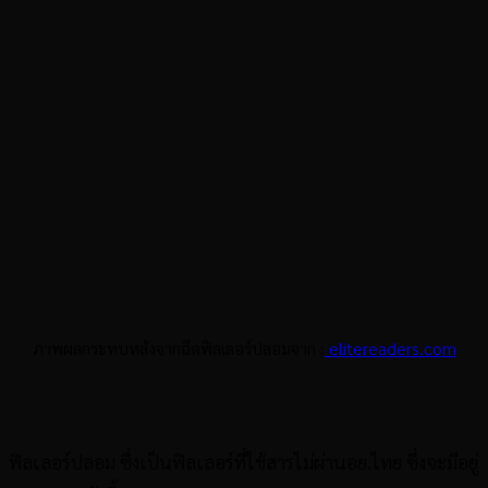
:
elitereaders.com
ภาพผลกระทบหลังจากฉีดฟิลเลอร์ปลอมจาก
ประเภทฟิลเลอร์ปลอม
ฟิลเลอร์ปลอม ซึ่งเป็นฟิลเลอร์ที่ใช้สารไม่ผ่านอย.ไทย ซึ่งจะมีอยู่