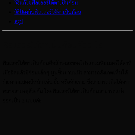
วิธีแก้ไขฟิลเลอร์ใต้ตาเป็นก้อน
วิธีป้องกันฟิลเลอร์ใต้ตาเป็นก้อน
สรุป
ฟิลเลอร์ใต้ตาเป็นก้อนคืออะไร
ฟิลเลอร์ใต้ตาเป็นก้อนคือลักษณะของโปรแกรมฟิลเลอร์ใต้ตาที่
เมื่อฉีดแล้วมีก้อนเล็กๆ นูนขึ้นมาบนผิว สามารถสังเกตเห็นได้
ง่ายหากแสดงสีหน้า เช่น ยิ้ม หรือหัวเราะ ซึ่งสามารถเกิดได้จาก
หลายสาเหตุด้วยกัน โดยฟิลเลอร์ใต้ตาเป็นก้อนสามารถแบ่ง
ออกเป็น 2 แบบค่ะ