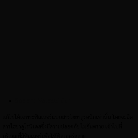
ฉีดสลายฟิลเลอร์ใต้ตา
แก้ไขได้เฉพาะฟิลเลอร์แบบสารไฮยาลูรอนิกเท่านั้น โดยจะฉีด
สารไฮยาลูโรนิเดสซึ่งมีความปลอดภัย ไม่อันตราย เข้าไปที่
บริเวณที่มีฟิลเลอร์เพื่อให้ฟิลเลอร์สลาย