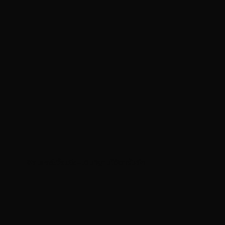
ฟิลเลอร์เนื้อแข็ง-เติมที่ฐานใต้ตาชั้นลึก