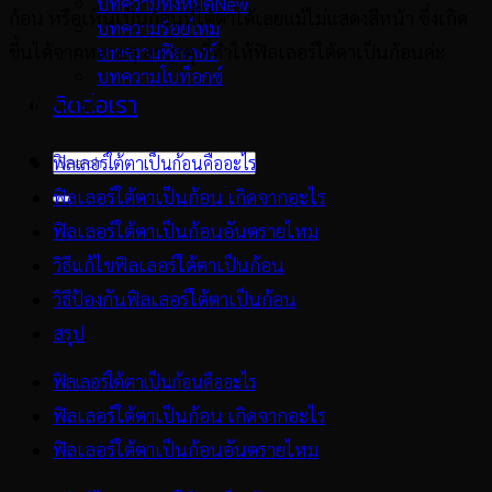
บทความทั้งหมด
ก้อน หรือเห็นเป็นก้อนที่ใต้ตาได้เลยแม้ไม่แสดงสีหน้า ซึ่งเกิด
บทความร้อยไหม
ขึ้นได้จากหลายๆ สาเหตุ ที่ทำให้ฟิลเลอร์ใต้ตาเป็นก้อนค่ะ
บทความฟิลเลอร์
บทความโบท็อกซ์
สารบัญ
ติดต่อเรา
ฟิลเลอร์ใต้ตาเป็นก้อนคืออะไร
ฟิลเลอร์ใต้ตาเป็นก้อน เกิดจากอะไร
ฟิลเลอร์ใต้ตาเป็นก้อนอันตรายไหม
วิธีแก้ไขฟิลเลอร์ใต้ตาเป็นก้อน
วิธีป้องกันฟิลเลอร์ใต้ตาเป็นก้อน
สรุป
ฟิลเลอร์ใต้ตาเป็นก้อนคืออะไร
ฟิลเลอร์ใต้ตาเป็นก้อน เกิดจากอะไร
ฟิลเลอร์ใต้ตาเป็นก้อนอันตรายไหม