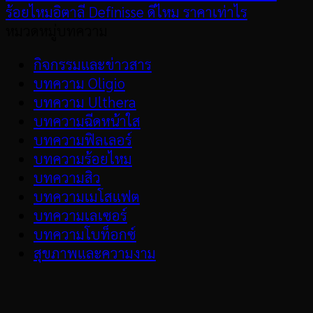
ร้อยไหมอิตาลี Definisse ดีไหม ราคาเท่าไร
หมวดหมู่บทความ
กิจกรรมและข่าวสาร
บทความ Oligio
บทความ Ulthera
บทความฉีดหน้าใส
บทความฟิลเลอร์
บทความร้อยไหม
บทความสิว
บทความเมโสแฟต
บทความเลเซอร์
บทความโบท็อกซ์
สุขภาพและความงาม