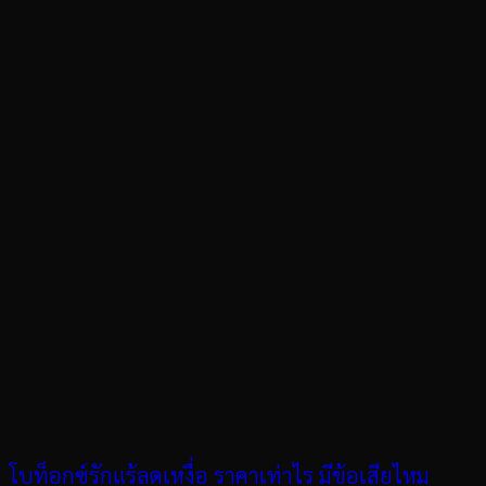
ทีมแพทย์พัชชาคลินิก
โบท็อกซ์รักแร้ลดเหงื่อ ราคาเท่าไร มีข้อเสียไหม