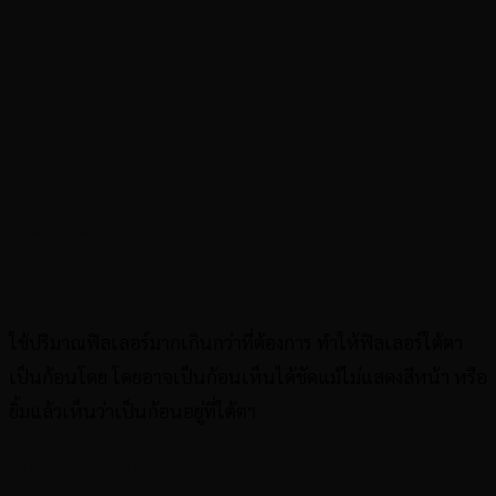
8 ยี่ห้อฟิลเลอร์ที่ผ่านอย.ไทยปี 2022
ใช้ปริมาณฟิลเลอร์ที่ไม่เหมาะสม
ใช้ปริมาณฟิลเลอร์มากเกินกว่าที่ต้องการ ทำให้ฟิลเลอร์ใต้ตา
เป็นก้อนโดย โดยอาจเป็นก้อนเห็นได้ชัดแม้ไม่แสดงสีหน้า หรือ
ยิ้มแล้วเห็นว่าเป็นก้อนอยู่ที่ใต้
ตา
เนื้อฟิลเลอร์ไม่เหมาะสมกับการฉีดใต้ตา