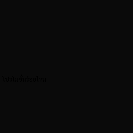
โปรโมชั่นร้อยไหม