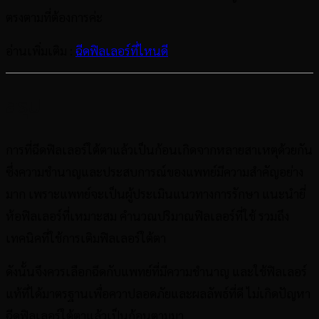
ตรงตามที่ต้องการค่ะ
อ่านเพิ่มเติม :
ฉีดฟิลเลอร์ที่ไหนดี
สรุป
การที่ฉีดฟิลเลอร์ใต้ตาแล้วเป็นก้อนเกิดจากหลายสาเหตุด้วยกัน
ซึ่งความชำนาญและประสบการณ์ของแพทย์มีความสำคัญอย่าง
มาก เพราะแพทย์จะเป็นผู้ประเมินแนวทางการรักษา แนะนำยี่
ห้อฟิลเลอร์ที่เหมาะสม คำนวณปริมาณฟิลเลอร์ที่ใช้ รวมถึง
เทคนิคที่ใช้การเติมฟิลเลอร์ใต้ตา
ดังนั้นจึงควรเลือกฉีดกับแพทย์ที่มีความชำนาญ และใช้ฟิลเลอร์
แท้ที่ได้มาตรฐานเพื่อควาปลอดภัยและผลลัพธ์ที่ดี ไม่เกิดปัญหา
ฉีดฟิลเลอร์ใต้ตาแล้วเป็นก้อนตามมา