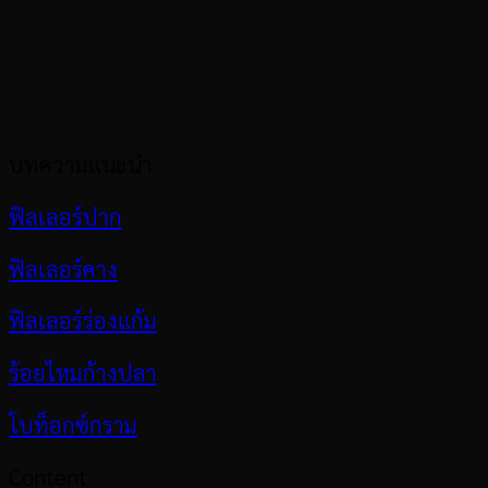
บทความแนะนำ
ฟิลเลอร์ปาก
ฟิลเลอร์คาง
ฟิลเลอร์ร่องแก้ม
ร้อยไหมก้างปลา
โบท็อกซ์กราม
Content