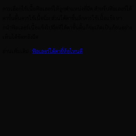
ควรเลือกใช้เนื้อฟิลเลอร์ให้ถูกตำแหน่งที่ฉีด สำหรับฟิลเลอร์ใต้
ตาชั้นตื้นควรใช้เนื้อนิ่ม ส่วนใต้ตาชั้นลึกควรใช้เนื้อแข็ง หา
กนำฟิลเลอร์เนื้อแข็งไปฉีดที่ใต้ตาชั้นตื้นก็จะเกิดเป็นก้อนอย่าง
เห็นได้ชัดหลังฉีด
อ่านเพิ่มเติม :
ฟิลเลอร์ใต้ตายี่ห้อไหนดี