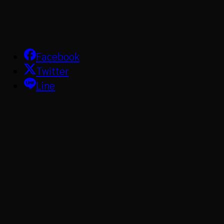
Facebook
Twitter
Line