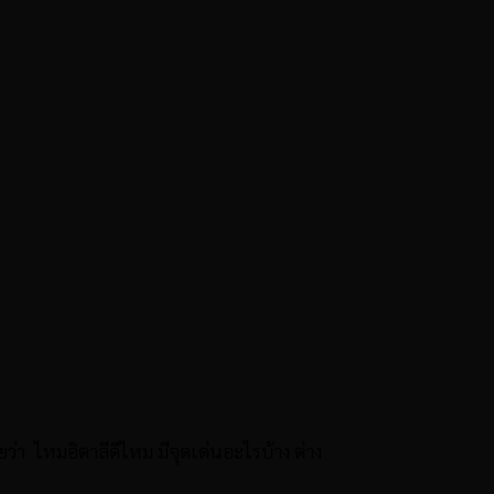
่า ไหมอิตาลีดีไหม มีจุดเด่นอะไรบ้าง ต่าง