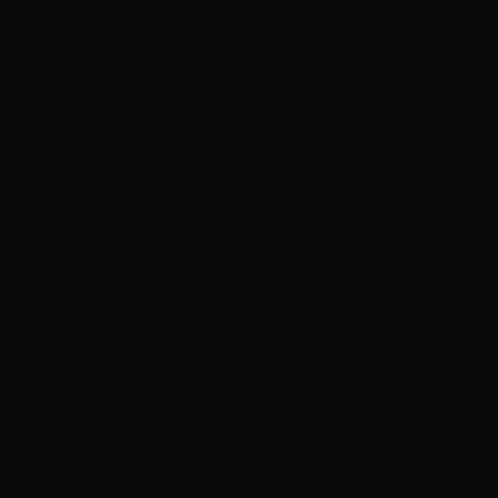
เท่าไร