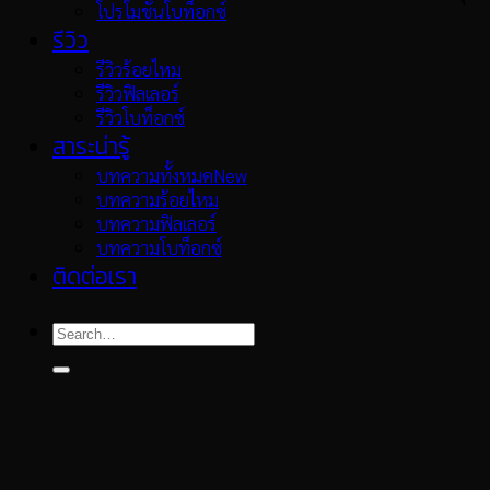
โปรโมชั่นโบท็อกซ์
รีวิว
รีวิวร้อยไหม
รีวิวฟิลเลอร์
รีวิวโบท็อกซ์
สาระน่ารู้
บทความทั้งหมด
บทความร้อยไหม
บทความฟิลเลอร์
บทความโบท็อกซ์
ติดต่อเรา