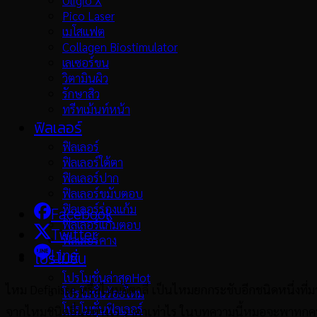
Pico Laser
เมโสแฟต
Collagen Biostimulator
เลเซอร์ขน
วิตามินผิว
รักษาสิว
ทรีทเม้นท์หน้า
ฟิลเลอร์
ฟิลเลอร์
ฟิลเลอร์ใต้ตา
ฟิลเลอร์ปาก
ฟิลเลอร์ขมับตอบ
ฟิลเลอร์ร่องแก้ม
Facebook
ฟิลเลอร์แก้มตอบ
Twitter
ฟิลเลอร์คาง
Line
โปรโมชั่น
โปรโมชั่นล่าสุด
ไหม Definisse หรือไหมอิตาลี เป็นไหมยกกระชับอีกชนิดหนึ่งที่มา
โปรโมชั่นร้อยไหม
โปรโมชั่นฟิลเลอร์
จากไหมชนิดอื่นอย่างไร ราคาเท่าไร ในบทความนี้หมอจะพาทุกคนม