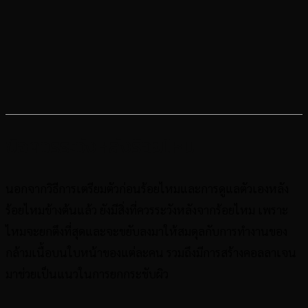
ข้อควรระวังหลังร้อยไหม
นอกจากวิธีการเตรียมตัวก่อนร้อยไหมและการดูแลตัวเองหลัง
ร้อยไหมข้างต้นแล้ว ยังมีสิ่งที่ควรระวังหลังจากร้อยไหม เพราะ
ไหมจะยกตึงที่สุดและจะขยับลงมาให้สมดุลกับการทำงานของ
กล้ามเนื้อบนใบหน้าของแต่ละคน รวมถึงมีการสร้างคอลลาเจน
มาช่วยเป็นแนวในการยกกระชับผิว