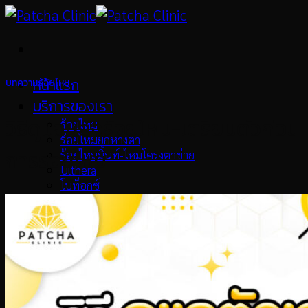
Skip
to
content
หน้าแรก
บทความร้อยไหม
บริการของเรา
วิธีดูแลหลังร้อยไหม-เตรียมตัวก่อน
ร้อยไหม
ร้อยไหมยกหางตา
การร้อยไหม
ร้อยไหมมิ้นท์-ไหมโครงตาข่าย
Ulthera
โบท็อกซ์
Oligio X
Pico Laser
เมโสแฟต
Collagen Biostimulator
เลเซอร์ขน
วิตามินผิว
รักษาสิว
ทรีทเม้นท์หน้า