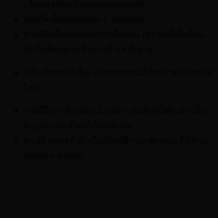
เพื่อลดโอกาสเลือดออกเยอะขณะทำ
งดเครื่องดื่มแอลกอฮอล์ 1 วันก่อนทำ
หากมีนัดทันตแพทย์ควรทำฟันก่อน เพราะหลังร้อยไหม
จำเป็นต้องงดการอ้าปากกว้าง 4 สัปดาห์
หลีกเลี่ยงการทำสีผม และควรสระผมให้สะอาดก่อนมาร้อย
ไหม
หากมีปัญหาผิวหนังบนใบหน้า เช่น ผิวหนังอักเสบ เป็น
สิวรุนแรง ควรรักษาให้หายดีก่อน
หากมีโรคประจำตัวหรือมีประวัติการแพ้ยาควรแจ้งให้คุณ
หมอทราบล่วงหน้า