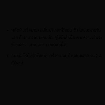
หลังทำเสร็จประคบเย็นบริเวณที่ร้อย 3 วัน โดยเฉพาะวัน
แรก ถ้าสามารถประคบบ่อยๆได้ยิ่งดี เนื่องจากความเย็นจะ
ช่วยลดความบวมและความระบมได้
แนะนำให้ใส่ผ้ารัดหน้า เพื่อช่วยพยุงไหมและลดบวม 2-4
สัปดาห์