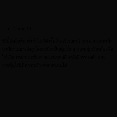
Dermolift
วิธีนี้ฉีดโบท็อกซ์เข้าไปที่ผิวชั้นตื้นบริเวณหน้าหูแนวกรอบหน้า
เหนียง และหลังหู โดยจะฉีดเป็นตุ่มเล็กๆ หลายตุ่มเรียงกันเพื่อ
ให้เกิดการยกกระชับตามแนวเซลล์ผิวหนังมีการหดตัว และ
กระตุ้นให้เกิดการสร้างคอลลาเจนได้