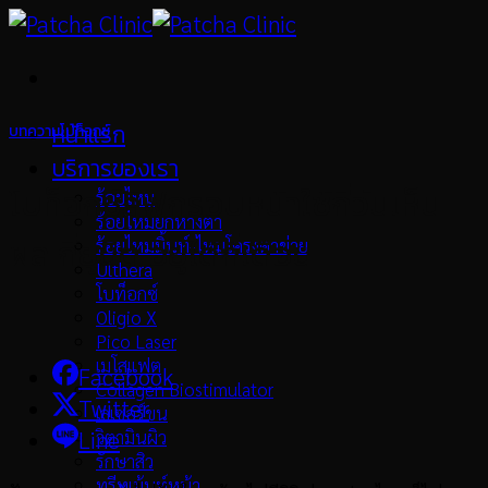
Skip
to
content
หน้าแรก
บทความโบท็อกซ์
บริการของเรา
โบท็อกซ์ลิฟกรอบหน้าใช้กี่วันเห็น
ร้อยไหม
ร้อยไหมยกหางตา
ผล กี่ยูนิต อยู่ได้กี่เดือน
ร้อยไหมมิ้นท์-ไหมโครงตาข่าย
Ulthera
โบท็อกซ์
Oligio X
Pico Laser
เมโสแฟต
Facebook
Collagen Biostimulator
Twitter
เลเซอร์ขน
วิตามินผิว
Line
รักษาสิว
ทรีทเม้นท์หน้า