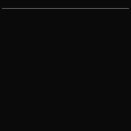
ใครเหมาะกับโบท็อกซ์ลิฟกรอบหน้า