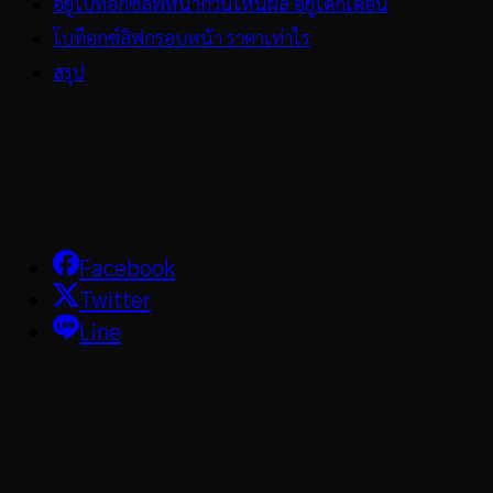
อยู่โบท็อกซ์ลิฟหน้ากี่วันเห็นผล อยู่ได้กี่เดือน
โบท็อกซ์ลิฟกรอบหน้า ราคาเท่าไร
สรุป
Facebook
Twitter
Line