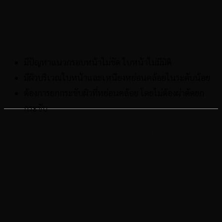
มีปัญหาแนวกรอบหน้าไม่ชัด ใบหน้าไม่มีมิติ
มีผิวบริเวณใบหน้าและเหนียงหย่อนคล้อยในระดับน้อย
ต้องการยกกระชับผิวที่หย่อนคล้อย โดยไม่ต้องผ่าตัดยก
กระชับ
ความต่างโบท็อกซ์กรอบหน้ากับโบท็
อกซ์กราม