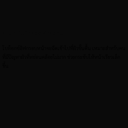
การฉีดโบท็อกซ์ลิฟท์กรอบหน้า
โบท็อกซ์ลิฟกรอบหน้าจะฉีดเข้าไปที่ผิวชั้นตื้น เหมาะสำหรับคน
ที่มีปัญหาผิวที่หย่อนคล้อยไม่มาก ช่วยกระชับให้หน้าเรียวเล็ก
ขึ้น