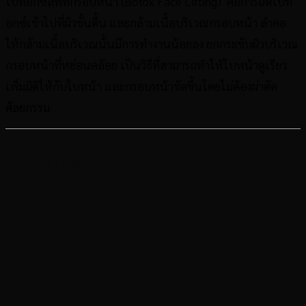
โบท็อกซ์ลิฟท์กรอบหน้า (Botox Face Lifting) คือการฉีดโบท็
อกซ์เข้าไปที่ผิวชั้นตื้น และกล้ามเนื้อบริเวณกรอบหน้า ลำคอ
ให้กล้ามเนื้อบริเวณนั้นมีการทำงานน้อยลง ยกกระชับผิวบริเวณ
กรอบหน้าที่หย่อนคล้อย เป็นวิธีที่สามารถทำให้ใบหน้าดูเรียว
เพิ่มมิติให้กับใบหน้า และกรอบหน้าชัดขึ้นโดยไม่ต้องผ่าตัด
ศัลยกรรม
โบท็อกซ์ลิฟกรอบหน้ามีกี่แบบ