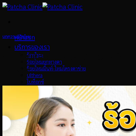
Skip
to
content
หน้าแรก
บทความร้อยไหม
บริการของเรา
ร้อยไหมแล้วโหนกแก้มใหญ่ แก้ไข
ร้อยไหม
ร้อยไหมยกหางตา
อย่างไร
ร้อยไหมมิ้นท์-ไหมโครงตาข่าย
Ulthera
โบท็อกซ์
Oligio X
Pico Laser
เมโสแฟต
Collagen Biostimulator
เลเซอร์ขน
วิตามินผิว
รักษาสิว
ทรีทเม้นท์หน้า