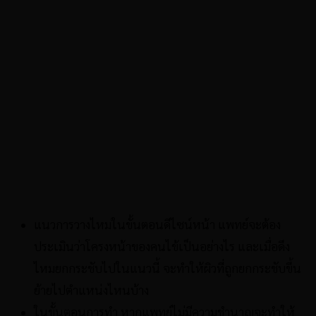
แนวการวางไหมในขั้นตอนดีไซน์หน้า แพทย์จะต้อง
ประเมินว่าโครงหน้าของคนไข้เป็นอย่างไร และเมื่อดึง
ไหมยกกระชับไปในแนวนี้ จะทำให้ผิวที่ถูกยกกระชับขึ้น
ย้ายไปตำแหน่งไหนบ้าง
ในขั้นตอนการทำ หากแพทย์ไม่มีความชำนาญจะทำให้