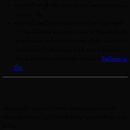
หลังทำเสร็จทันทีจะมีอาการบวมยาชา โดยจะยุบลงภายใน
ประมาณ 1 วัน
หลังจากนั้นจะเป็นอาการบวมจากการร้อยไหมที่เกิดจาก
การบาดเจ็บใต้ผิวตามแนวไหม เช่น หากใช้ไหมที่เป็นเข็ม
ปลายแหลมจะบวมได้มากกว่าปลายทู่ เป็นต้น โดยอาการ
บวมไหมจะหายไปที่ประมาณ 2-4 สัปดาห์ สามารถอ่าน
เพิ่มเติมเกี่ยวกับอาการบวมหลังร้อยไหมได้ที่
ร้อยไหมบวม
กี่วัน
ทำอย่างไรให้โหนกแก้มไม่ใหญ่ ?
หมอจะเริ่มพิจารณาจากโครงหน้าของคนไข้และปัญหาผิว
หย่อนคล้อยที่ต้องการแก้ไขเป็นสิ่งสำคัญ หมอขอยกตัวอย่างเคส
ดังนี้ค่ะ