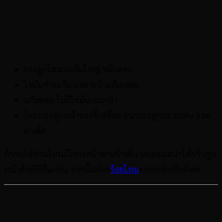
กระดูกโหนกแก้มใหญ่ ขมับตอบ
ไขมันช่วงแก้ม และ หน้าแก้มเยอะ
แก้มตอบ ไม่มีไขมันบนหน้า
โครงกระดูกหน้าทรงสี่เหลี่ยม แนวกระดูกกรามเด่น และ
คางตัด
ถ้าคนไข้ท่านไหนมีโครงหน้าตามข้างต้น หมอแนะนำให้ปรับรูป
หน้าด้วยวิธีอื่นก่อน จากนั้นค่อย
ร้อยไหม
ยกกระชับทีหลังค่ะ
ร้อยไหมไปแล้วโหนกใหญ่แก้ไข