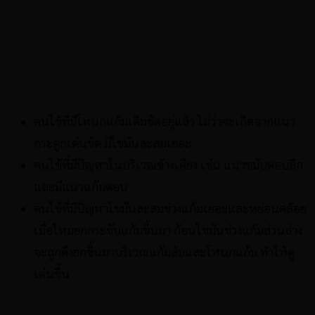
คนไข้ที่มีโหนกแก้มเดิมชัดอยู่แล้ว ไม่ว่าจะเกิดจากแนว
กระดูกเด่นชัด มีไขมันสะสมเยอะ
คนไข้ที่มีปัญหาในบริเวณข้างเคียง เช่น แนวขมับตอบลึก
และมีแนวแก้มตอบ
คนไข้ที่มีปัญหาไขมันสะสมช่วงแก้มเยอะและหย่อนคล้อย
เมื่อไหมยกกระชับแก้มขึ้นมา ก้อนไขมันช่วงแก้มส่วนล่าง
จะถูกดึงยกขึ้นมาบริเวณแก้มส้มและโหนกแก้ม ทำให้ดู
เด่นขึ้น
2.เทคนิคของแพทย์