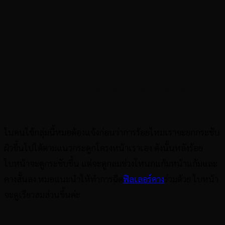
4.คนไข้ที่มีแนวกระดูกโหนกแก้มชัด แนวกระดูกกรามชัด คางตัด
และเนื้อแก้มหย่อนคล้อย
ในคนไข้กลุ่มนี้หมอต้องแจ้งก่อนว่าการร้อยไหมเราจะยกกระชับ
ผิวขึ้นไปได้ตามแนวกระดูกโครงหน้าเราเอง ดังนั้นหลังร้อย
ใบหน้าจะดูกระชับขึ้น แต่จะดูกลมช่วงโหนกแก้มหน้าแก้มและ
คางสั้นลง หมอแนะนำให้ทำการฉีด
ฟิลเลอร์คาง
ร่วมด้วย ใบหน้า
จะดูเรียวสมส่วนขึ้นค่ะ