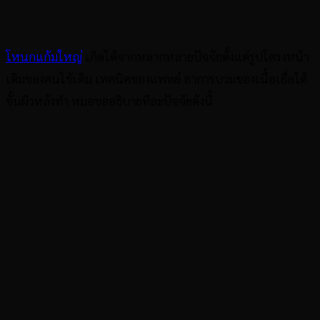
อะไร ?
โหนกแก้มใหญ่
เกิดได้จากหลากหลายปัจจัยตั้งแต่รูปโครงหน้า
เดิมของคนไข้เดิม เทคนิคของแพทย์ อาการบวมของเนื้อเยื่อใต้
ชั้นผิวหลังทำ หมอขออธิบายทีละปัจจัยดังนี้
1.โครงหน้าของคนไข้