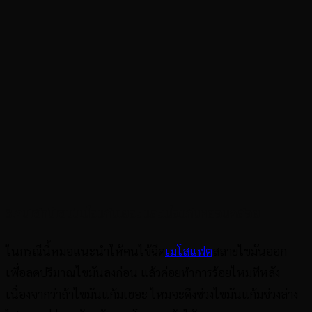
3.คนไข้ที่มีไขมันเนื้อแก้มเยอะ และเนื้อแก้มหย่อนคล้อย
ในกรณีนี้หมอแนะนำให้คนไข้ฉีด
เมโสแฟต
สลายไขมันออก
เพื่อลดปริมาณไขมันลงก่อน แล้วค่อยทำการร้อยไหมทีหลัง
เนื่องจากว่าถ้าไขมันแก้มเยอะ ไหมจะดึงช่วงไขมันแก้มช่วงล่าง