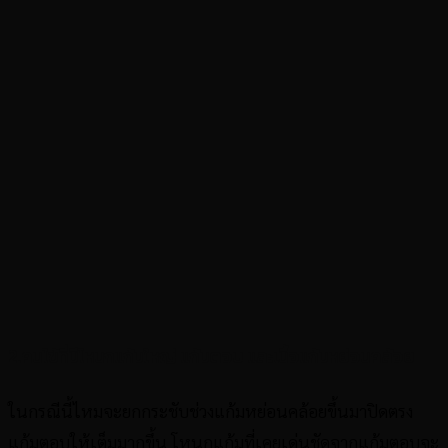
2.คนไข้ที่มีโหนกแก้มใหญ่ แก้มตอบ และเนื้อแก้มหย่อนคล้อย
ในกรณีนี้ไหมจะยกกระชับช่วงแก้มหย่อนคล้อยขึ้นมาปิดตรง
แก้มตอบให้เต็มมากขึ้น โหนกแก้มที่เคยเด่นชัดจากแก้มตอบจะ