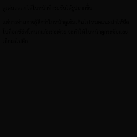
ดูเด่นลดลง ได้ใบหน้าที่กระชับได้รูปมากขึ้น
แต่บางท่านอาจรู้สึกว่าใบหน้าดูเต็มเกินไป หมอแนะนำให้ฉีด
โบท็อกซ์ลิฟโหนกแก้มร่วมด้วย จะทำให้ใบหน้าดูกระชับและ
เล็กลงไปอีก