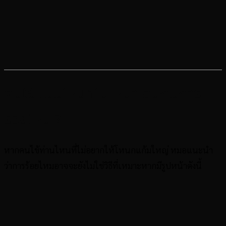
คนไข้แบบไหนที่ไม่เหมาะสมกับการ
ร้อยไหม ?
หากคนไข้ท่านไหนที่ไม่อยากให้โหนกแก้มใหญ่ หมอแนะนำ
ว่าการร้อยไหมอาจจะยังไม่ใช่วิธีที่เหมาะหากมีรูปหน้าดังนี้