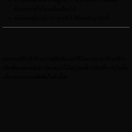
ตำแหน่ง หรือโดนเส้นเลือดได้
ผลลัพธ์อยู่ไม่ได้ถาวร อาจทำให้ต้องกลับมาฉีดซ้ำ
ผลข้างเคียงจากการฉีดฟิลเลอร์
หลายคนที่กำลังกังวลว่าจะฉีดฟิลเลอร์ดีไหม เพราะกลัวผลข้าง
เคียงที่ตามมาหลังจากฉีด หมอก็ได้สรุปผลข้างเคียงที่อาจเกิดขึ้น
เพื่อประกอบการตัดสินใจดังนี้ค่ะ