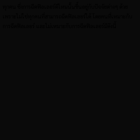
ทุกคน ซึ่งการฉีดฟิลเลอร์ดีไหมนั้นขึ้นอยู่กับปัจจัยต่างๆ ด้วย
เพราะไม่ใช่ทุกคนที่สามารถฉีดฟิลเลอร์ได้ โดยคนที่เหมาะกับ
การฉีดฟิลเลอร์ และไม่เหมาะกับการฉีดฟิลเลอร์มีดังนี้