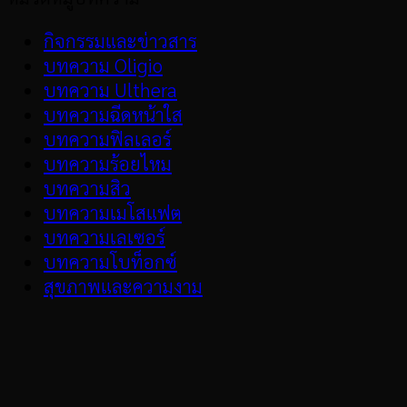
กิจกรรมและข่าวสาร
บทความ Oligio
บทความ Ulthera
บทความฉีดหน้าใส
บทความฟิลเลอร์
บทความร้อยไหม
บทความสิว
บทความเมโสแฟต
บทความเลเซอร์
บทความโบท็อกซ์
สุขภาพและความงาม