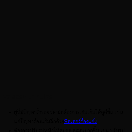
ฟิลเลอร์เหมาะกับใคร
ผู้ที่มีปัญหาริ้วรอย ร่องลึกต้องการเติมเต็มให้ดูดีขึ้น เช่น
แก้ปัญหาร่องแก้มลึกด้วย
ฟิลเลอร์ร่องแก้ม
ต้องการปรับรูปหน้าให้สมดุล ละมุนมากขึ้น เช่น ปรับรูป