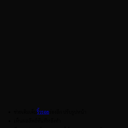
ช่วยเติมเต็ม
ริ้วรอย
ร่องลึก ปรับรูปหน้า
เห็นผลลัพธ์ทันทีหลังทำ