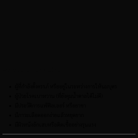
ฟิลเลอร์ไม่เหมาะกับใคร
ผู้ที่กำลังตั้งครรภ์ หรืออยู่ในระหว่างการให้นมบุตร
ผู้ป่วยโรคเบาหวาน (ที่ยังคุมน้ำตาลได้ไม่ดี)
มีประวัติการแพ้ฟิลเลอร์ หรือยาชา
มีภาวะเลือดออกง่ายแล้วหยุดยาก
มีผิวหนังอักเสบหรือติดเชื้ออย่างรุนแรง