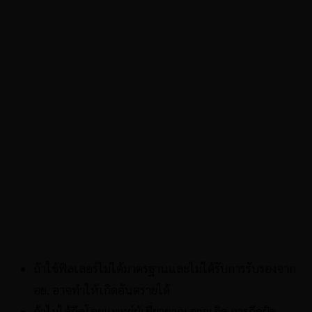
ถ้าใช้ฟิลเลอร์ไม่ได้มาตรฐานและไม่ได้รับการรับรองจาก
อย. อาจทำให้เกิดอันตรายได้
ถ้าไม่ได้ฉีดโดยแพทย์ผู้เชี่ยวชาญ อาจเกิด การฉีดผิด