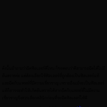
ดังนั้นถ้าถามว่าฉีดฟิลเลอร์ดีไหม ก็ขอตอบว่าดีสามารถฉีดได้ไม่มี
อันตรายค่ะ แต่ต้องเลือกใช้ฟิลเลอร์ที่ถูกต้องเป็นฟิลเลอร์แท้
และฉีดกับแพทย์ที่มีความเชี่ยวชาญ เพราะถึงแม้จะเป็นฟิลเลอร์
แท้ก็อาจจะทำให้เกิดอันตรายได้หากฉีดกับแพทย์ที่ไม่มีความ
เชี่ยวชาญจึงควรเลือกคลินิกก่อนที่จะฉีดฟิลเลอร์ให้ดี