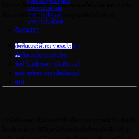
บทความทั้งหมด
ให้ว่าการฉีดฟิลเลอร์ดีไหม ใครเหมาะหรือไม่เหมาะกับการฉีด
บทความร้อยไหม
ฟิลเลอร์ มีข้อดี ข้อเสียอะไรที่ควรรู้ก่อนตัดสินใจทำค่ะ
บทความฟิลเลอร์
บทความโบท็อกซ์
สารบัญ
ติดต่อเรา
ฉีดฟิลเลอร์ดีไหม ช่วยอะไรบ้าง
ฉีดฟิลเลอร์เหมาะกับใคร
ข้อดี ข้อเสียของการฉีดฟิลเลอร์
ผลข้างเคียงจากการฉีดฟิลเลอร์
สรุป
ฉีดฟิลเลอร์ดีไหม ช่วยอะไรบ้าง ?
การฉีดฟิลเลอร์เป็นหัตถการที่ดีเนื่องจากสามารถเข้าไปเติมเต็ม
ในบริเวณต่างๆ ที่มีปัญหาได้ช่วยเติมเต็มริ้วรอยร่องลึก ปรับรูป
หน้าตามที่ต้องการได้ สามารถทำคู่กับหัตถการอื่นๆ ร่วมได้เช่น