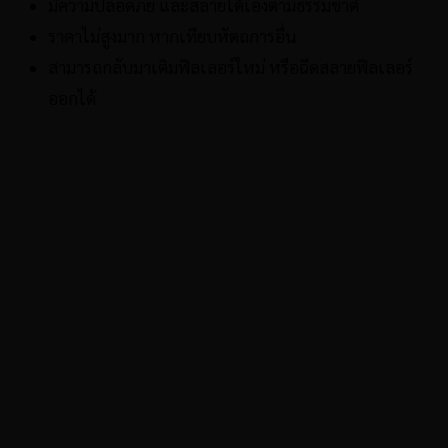
มีความปลอดภัย และสลายได้เองตามธรรมชาติ
ราคาไม่สูงมาก หากเทียบหัตถการอื่น
สามารถกลับมาเติมฟิลเลอร์ใหม่ หรือฉีดสลายฟิลเลอร์
ออกได้
ข้อเสียการฉีดฟิลเลอร์