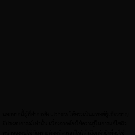
นอกจากนี้ผู้ที่ทำการยิง Ulthera ให้ควรเป็นแพทย์ผู้เชี่ยวชาญ
มีประสบการณ์เท่านั้น เนื่องจากต้องใช้ความรู้ในการแก้ไขผิว
หน้าของคนไข้ วิเคราะห์จุดที่ควรแก้ไขได้ เลือกหัวยิงที่จะใช้