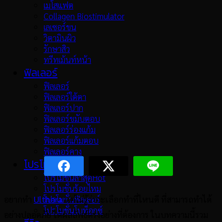
เมโสแฟต
Collagen Biostimulator
เลเซอร์ขน
วิตามินผิว
รักษาสิว
ทรีทเม้นท์หน้า
ฟิลเลอร์
ฟิลเลอร์
ฟิลเลอร์ใต้ตา
ฟิลเลอร์ปาก
ฟิลเลอร์ขมับตอบ
ฟิลเลอร์ร่องแก้ม
ฟิลเลอร์แก้มตอบ
ฟิลเลอร์คาง
โปรโมชั่น
โปรโมชั่นล่าสุด
โปรโมชั่นร้อยไหม
อยากทำ
Ulthera
แต่ไม่รู้ว่าจะเลือกทำที่ไหนดี ที่สามารถทำได้
โปรโมชั่นฟิลเลอร์
โปรโมชั่นโบท็อกซ์
อย่างปลอดภัย ได้ผลลัพธ์ตรงอย่างที่ต้องการ ในบทความนี้รวม