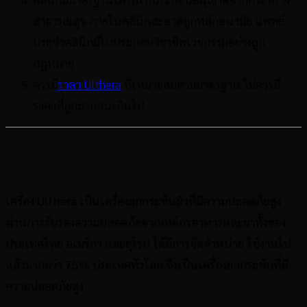
สาธารณสุข ภายในคลินิกสะอาดถูกหลักอนามัย แพทย์
ประจำคลินิกมีใบประกอบวิชาชีพเวชกรรมอย่างถูก
กฎหมาย
ควรมี
ราคา Ulthera
ที่เหมาะสมตามมาตรฐาน ไม่ควรมี
ราคาที่ถูกมากจนเกินไป
Ulthera อันตรายไหม
เครื่อง Ulthera เป็นเครื่องยกกระชับผิวที่มีความปลอดภัยสูง
ผ่านการรับรองความปลอดภัยจากองค์กรอาหารและยาทั้งของ
ประเทศไทย อเมริกา และยุโรป ได้มีการจัดจำหน่าย ใช้งานไป
แล้วมากกว่า 75% ประเทศทั่วโลก จึงเป็นเครื่องยกกระชับที่มี
ความปลอดภัยสูง