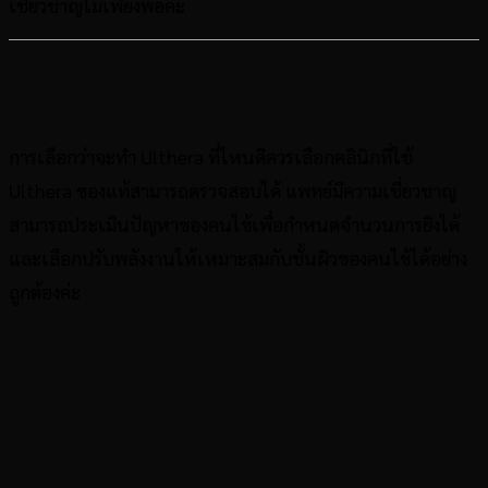
เชี่ยวชาญไม่เพียงพอค่ะ
สรุป
การเลือกว่าจะทำ Ulthera ที่ไหนดีควรเลือกคลินิกที่ใช้
Ulthera ของแท้สามารถตรวจสอบได้ แพทย์มีความเชี่ยวชาญ
สามารถประเมินปัญหาของคนไข้เพื่อกำหนดจำนวนการยิงได้
และเลือกปรับพลังงานให้เหมาะสมกับชั้นผิวของคนไข้ได้อย่าง
ถูกต้องค่ะ