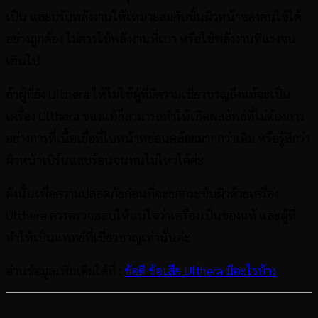
เป็น และปรับพลังงานให้เหมาะสมกับชั้นผิวหน้าของคนไข้ได้
อย่างถูกต้อง ไม่ควรใช้พลังงานที่เบา หรือใช้พลังงานที่แรงจน
เกินไป
ถ้าผู้ที่ยิง Ulthera ให้ไม่ใช้ผู้ที่มีความเชี่ยวชาญถึงแม้จะเป็น
เครื่อง Ulthera ของแท้ก็สามารถทำให้เกิดผลลัพธ์ที่ไม่ต้องการ
อย่างการที่เนื้อเยื่อที่ใบหน้าหย่อนคล้อยมากกว่าเดิม หรือรู้สึกว่า
ผิวหน้าเบิร์นแสบร้อนจนทนไม่ไหวได้ค่ะ
ดังนั้นเพื่อความปลอดภัยก่อนที่จะยกกระชับผิวด้วยเครื่อง
Ulthera ควรตรวจสอบให้แน่ใจว่าเครื่องเป็นของแท้ และผู้ที่
ทำให้เป็นแพทย์ที่เชี่ยวชาญเท่านั้นค่ะ
อ่านข้อมูลเพิ่มเติมได้ที่ :
ข้อดี ข้อเสีย Ulthera มีอะไรบ้าง