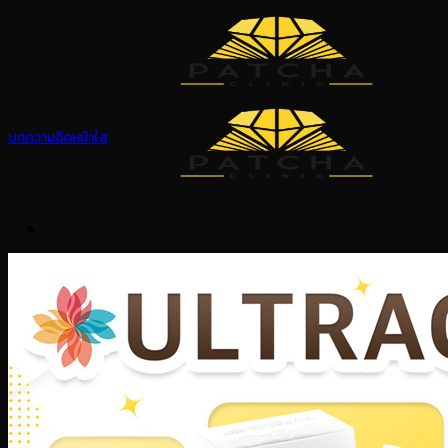
Skip
to
content
บทความฉีดหน้าใส
Ultracol คืออะไร ราคาเท่าไร
หน้าแรก
บริการของเรา
ร้อยไหม
ร้อยไหมยกหางตา
ร้อยไหมมิ้นท์-ไหมโครงตาข่าย
Ulthera
โบท็อกซ์
Oligio X