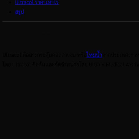
Ultracol ราคาเท่าไร
สรุป
Ultracol คืออะไร
Ultracol คือสารกระตุ้นคอลลาเจน หรือ
ไหมน้ำ
จากประเทศเกาหลี
โดย Ultracol คิดค้นและจัดจำหน่ายโดย Ultra V Medical Aesth