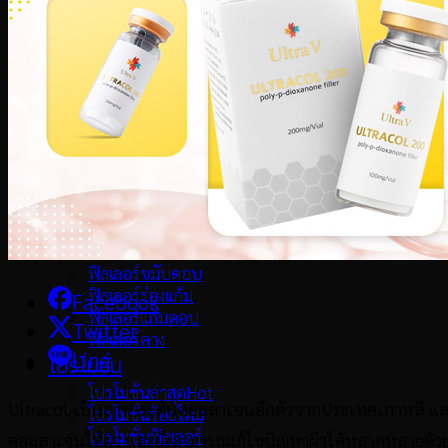
Pico Laser
เมโสแฟต
Collagen Biostimulator
เลเซอร์ขน
วิตามินผิว
รักษาสิว
ทรีทเม้นท์หน้า
ฟิลเลอร์
ฟิลเลอร์
ฟิลเลอร์ใต้ตา
ฟิลเลอร์ปาก
ฟิลเลอร์ขมับตอบ
ฟิลเลอร์ร่องแก้ม
Facebook
ฟิลเลอร์แก้มตอบ
Twitter
ฟิลเลอร์คาง
Line
โปรโมชั่น
โปรโมชั่นล่าสุด
Ultracol เป็นสารกระตุ้นคอลลาเจนอีกตัวจากประเทศเกาหลี และ
โปรโมชั่นร้อยไหม
โปรโมชั่นฟิลเลอร์
คอลลาเจนใต้ผิว และยังสามารถแก้ไขปัญหาผิวได้หลากหลายด้วย