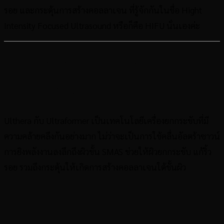
รอย และกระตุ้นการสร้างคอลลาเจน ที่รู้จักกันในชื่อ Hight
Intensity Focused Ultrasound หรือก็คือ HIFU นั่นเองค่ะ
ความแตกต่างของ Ulthera กับ
Ultraformer
Ulthera กับ Ultraformer เป็นเทคโนโลยีเครื่องยกกระชับที่มี
ความคล้ายคลึงกันอย่างมาก ไม่ว่าจะเป็นการใช้คลื่นอัลตร้าซาวน์
การยิงพลังงานลงลึกถึงผิวชั้น SMAS ช่วยให้ผิวยกกระชับ แก้ริ้ว
รอย รวมถึงกระตุ้นให้เกิดการสร้างคอลลาเจนใต้ชั้นผิว