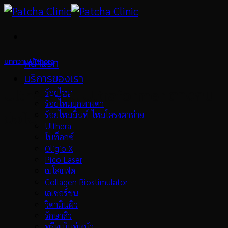
Skip
to
content
หน้าแรก
บทความ Ulthera
บริการของเรา
Ulthera กับ Ultraformer ต่างกัน
ร้อยไหม
ร้อยไหมยกหางตา
ยังไง
ร้อยไหมมิ้นท์-ไหมโครงตาข่าย
Ulthera
โบท็อกซ์
Oligio X
Pico Laser
เมโสแฟต
Collagen Biostimulator
เลเซอร์ขน
วิตามินผิว
รักษาสิว
ทรีทเม้นท์หน้า