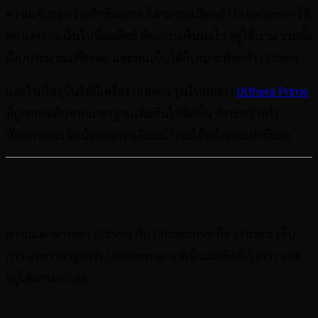
ความเจ็บระหว่างทำหัตถการ ก็สามารถเลือกทำ Ultraformer ได้
ค่ะ แต่หากเน้นไปที่ผลลัพธ์ ต้องการเห็นผลไว อยู่ได้นาน รวมทั้ง
มีงบประมาณเพียงพอ และทนเจ็บได้ก็เหมาะที่จะทำ Ulthera
และในปัจจุบันได้มีเครื่อง Ulthera รุ่นใหม่อย่าง
Ulthera Prime
ที่ถูกยกระดับจากมาตรฐานเดิมขึ้นไปอีกขั้น ซึ่งระหว่างทำ
หัตถการจะเจ็บน้อยลงกว่าเดิมแม้ว่าจะใช้พลังงานเท่ากันค่ะ
สรุป
ความแตกต่างของ Ulthera กับ Ultraformer คือ Ulthera เจ็บ
กว่า และราคาสูงกว่า Ultraformer แต่เห็นผลลัพธ์เร็วกว่า และ
อยู่ได้นานกว่าค่ะ