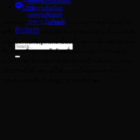
บทความทั้งหมด
Line
บทความร้อยไหม
บทความฟิลเลอร์
บทความโบท็อกซ์
หลายคนอาจสงสัยว่า
Ulthera
กับ Ultraformer ต่างกันอย่างไร
ติดต่อเรา
สำหรับผู้ที่มีกรอบหน้าไม่ชัด ใบหน้าหย่อนคล้อย มีริ้วรอยเกิดขึ้น
และต้องการแก้ปัญหาเหล่านั้นแต่ไม่อยากผ่าตัด และใช้เวลาพัก
ฟื้นน้อย เครื่องยกกระชับด้วยคลื่นพลังงานอย่าง Ulthera กับ
Ultraformer จึงเป็นอีกทางเลือกที่น่าสนใจ แต่ไม่ทราบว่าต้อง
เลือกทำอะไรดี บทความนี้ได้รวบรวมข้อมูลของ Ulthera กับ
Ultraformer เพื่อเป็นข้อมูลในการตัดสินใจค่ะ