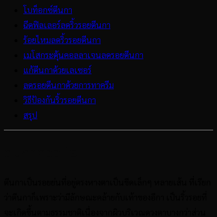
โบท็อกซ์ตีนกา
ฉีดฟิลเลอร์ลดริ้วรอยตีนกา
ร้อยไหมลดริ้วรอยตีนกา
เมโสกระตุ้นคอลลาเจนลดรอยตีนกา
แก้ตีนกาด้วยเลเซอร์
ลดรอยตีนกาด้วยการทาครีม
วิธีป้องกันริ้วรอยตีนกา
สรุป
ตีนกาคืออะไร
ตีนกาเป็นรอยย่นที่อยู่ตรงหางตาเป็นขีดเล็กๆ หลายเส้น ที่เรียก
ว่าตีนกาก็เพราะว่ามีลักษณะคล้ายกับเท้าของอีกา เป็นริ้วรอยที่
จะเกิดขึ้นตามธรรมชาติเนื่องจากผิวบริเวณดวงตาบางกว่าส่วน