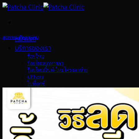
Skip
to
content
หน้าแรก
สุขภาพและความงาม
บริการของเรา
วิธีลดรอยตีนกา แก้ปัญหาริ้วรอย
ร้อยไหม
ร้อยไหมยกหางตา
หางตา
ร้อยไหมมิ้นท์-ไหมโครงตาข่าย
Ulthera
โบท็อกซ์
Oligio X
Pico Laser
เมโสแฟต
Collagen Biostimulator
เลเซอร์ขน
วิตามินผิว
รักษาสิว
ทรีทเม้นท์หน้า