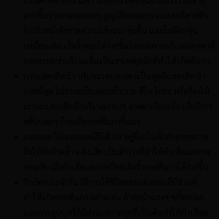
มากขึ้นร่างกายจะค่อยๆ สูญเสียคอลลาเจนและอีลาสติน
ไป ผิวหนังจึงขาดความแข็งแรง ชุ่มชื้น และไม่ยืดหยุ่น
เหมือนเดิม เกิดริ้วรอยได้ง่ายขึ้นโดยเฉพาะบริเวณดวงตาที่
บอบบางกว่าบริเวณอื่นเป็นสาเหตุหลักที่ทำให้เกิดตีนกา
การแสดงสีหน้า บริเวณรอบดวงตาเป็นจุดที่แสดงสีหน้า
บ่อยที่สุด ไม่ว่าจะเป็นตอนหัวเราะ ดีใจ โกรธ หรือร้องไห้
เราจะแสดงสีหน้าบริเวณรอบๆ ดวงตาเป็นหลัก เมื่อมีการ
ขยับบ่อยๆ ก็จะเกิดรอยตีนกาขึ้นมา
แสงแดด ในแสงแดดมีรังสี UV อยู่ซึ่งเป็นตัวทำลายสภาพ
ผิวให้ผิวดำคล้ำ แห้งเสีย เป็นตัวเร่งที่ทำให้ผิวเสื่อมสภาพ
ก่อนวัย เมื่อผิวเสื่อมสภาพก็จะเกิดริ้วรอยตีนกาได้ง่ายขึ้น
กิจวัตรประจำวัน วิธีการใช้ชีวิตของแต่ละคนก็มีส่วนที่
ทำให้เกิดรอยตีนกา อย่างเช่น ล้างหน้าแรงๆ ขยี้ตาบ่อย
และการสูบบุหรี่ก็มีส่วนเพราะบุหรี่เป็นตัวเร่งให้ผิวเสื่อม