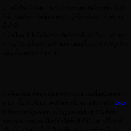
1. การใช้ไหมมีเงี่ยงยกกระชับผิวช่วงหางตา ให้ตึงกระชับ เมื่อผิว
ตึงขึ้น รอยตีนกา ร่องลึก รอยพับ จะดูดีขึ้น เนื่องจากผิวบริเวณ
นั้นตึงขึ้น
2. ร้อยไหมเข้าไปในชั้นหนังแท้เพื่อกระตุ้นให้เกิดการสร้างคอล
ลาเจนใต้ผิว เมื่อเกิดการสร้างคอลลาเจนขึ้นจะทำให้ผิวฟู เรียบ
เนียน ริ้วรอยตีนกาจึงดูจางลง
เมโสกระตุ้นคอลลาเจนลดรอยตีนกา
การฉีดเมโสจะช่วยกระตุ้นการสร้างคอลลาเจนที่ลดน้อยลงจาก
อายุมากขึ้น ผิวเสื่อมสภาพสร้างมากขึ้น อย่างเช่น การฉีด
Gouri
ที่เป็นสารกระตุ้นคอลลาเจนในรูปแบบ Liquid PCL ที่เป็น
ของเหลวแบรนด์แรก ฉีดเข้าไปใต้ชั้นผิวที่มีปัญหาแก้ริ้วรอยที่
เหี่ยวย่นได้ ช่วยให้ชั้นผิวมีความยืดหยุ่นมากกว่าปัจจุบัน แก้