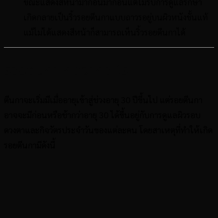
ขณะแสดงสีหน้ามาก่อนมาก่อนแต่ไม่รับการดูแลรักษา
เกิดกลายเป็นริ้วรอยตีนกาแบบถาวรอยู่บนผิวหนังชั้นแท้
แม้ไม่ได้แสดงสีหน้าก็สามารถเห็นริ้วรอยตีนกาได้
รอยตีนกาเกิดจากอะไร
ตีนกาจะเริ่มมีเมื่ออายุเข้าสู่ช่วงอายุ 30 ปีขึ้นไป แต่รอยตีนกา
อาจจะมีก่อนหรือช้ากว่าอายุ 30 ได้ขึ้นอยู่กับการดูแลผิวรอบ
ดวงตาและกิจวัตรประจำวันของแต่ละคน โดยสาเหตุที่ทำให้เกิด
รอยตีนกามีดังนี้