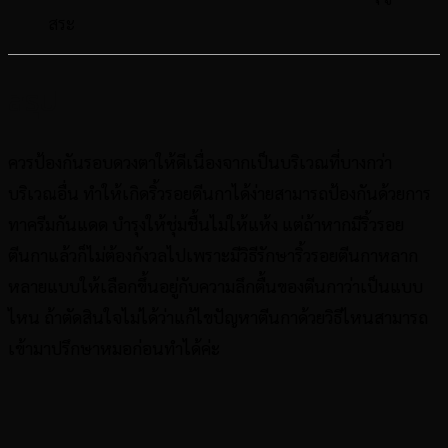
สระ
สรุป
ควรป้องกันรอบดวงตาให้ดีเนื่องจากเป็นบริเวณที่บางกว่า
บริเวณอื่น ทำให้เกิดริ้วรอยตีนกาได้ง่ายสามารถป้องกันด้วยการ
ทาครีมกันแดด บำรุงให้ชุ่มชื้นไม่ให้แห้ง แต่ถ้าหากมีริ้วรอย
ตีนกาแล้วก็ไม่ต้องกังวลไปเพราะมีวิธีรักษาริ้วรอยตีนกาหลาก
หลายแบบให้เลือกขึ้นอยู่กับความลึกตื้นของตีนกาว่าเป็นแบบ
ไหน ถ้าตัดสินใจไม่ได้ว่าแก้ไขปัญหาตีนกาด้วยวิธีไหนสามารถ
เข้ามาปรึกษาหมอก่อนทำได้ค่ะ