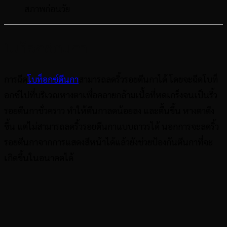
สภาพก่อนวัย
โบท็อกซ์ตีนกา
การฉีด
โบท็อกซ์ตีนกา
สามารถลดริ้วรอยตีนกาได้ โดยจะฉีดโบท็
อกซ์ไปที่บริเวณหางตาเพื่อคลายกล้ามเนื้อที่หดเกร็งจนเป็นริ้ว
รอยตีนกาชั่วคราว ทำให้ตีนกาลดน้อยลง และตื้นขึ้น หางตาตึง
ขึ้น แต่ไม่สามารถลดริ้วรอยตีนกาแบบถาวรได้ นอกการจะลดริ้ว
รอยตีนกาจากการแสดงสีหน้าได้แล้วยังช่วยป้องกันตีนกาที่จะ
เกิดขึ้นในอนาคตได้