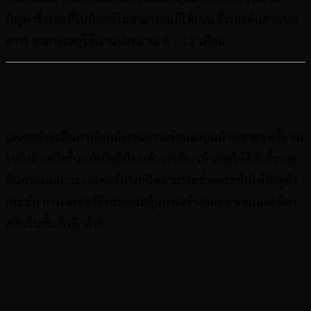
ปัญหาริ้วรอยที่โบท็อกซ์ไม่สามารถแก้ได้เช่น ริ้วรอยตีนกาแบบ
ถาวร สามารถอยู่ได้นานประมาณ 6 – 12 เดือน
แก้ตีนกาด้วยเลเซอร์
เลเซอร์จะเป็นการยิงพลังงานความร้อนลงบนผิวหลายๆ ครั้ง จน
ไปถึงผิวหนังชั้นแท้เมื่อยิงไปแล้วจะเป็น เห็นผลได้ดีกับริ้วรอย
ตีนกาแบบถาวร เลเซอร์บางชนิดสามารถช่วยกระชับให้ผิวดูตึง
กระชับ การเลเซอร์ยังช่วยกระตุ้นการสร้างคอลลาเจนและอีลา
สตินในชั้นผิวอีกด้วย