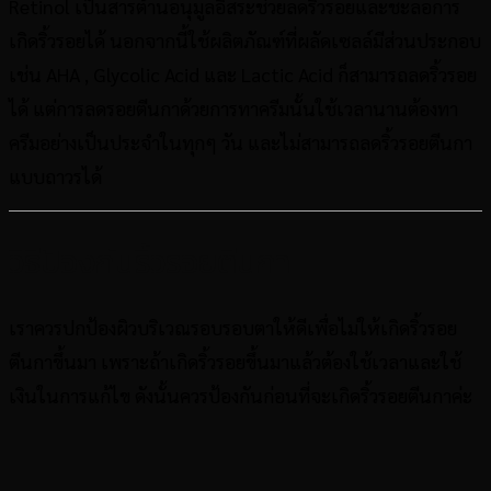
Retinol เป็นสารต้านอนุมูลอิสระช่วยลดริ้วรอยและชะลอการ
เกิดริ้วรอยได้ นอกจากนี้ใช้ผลิตภัณฑ์ที่ผลัดเซลล์มีส่วนประกอบ
เช่น AHA , Glycolic Acid และ Lactic Acid ก็สามารถลดริ้วรอย
ได้ แต่การลดรอยตีนกาด้วยการทาครีมนั้นใช้เวลานานต้องทา
ครีมอย่างเป็นประจำในทุกๆ วัน และไม่สามารถลดริ้วรอยตีนกา
แบบถาวรได้
วิธีป้องกันริ้วรอยตีนกา
เราควรปกป้องผิวบริเวณรอบรอบตาให้ดีเพื่อไม่ให้เกิดริ้วรอย
ตีนกาขึ้นมา เพราะถ้าเกิดริ้วรอยขึ้นมาแล้วต้องใช้เวลาและใช้
เงินในการแก้ไข ดังนั้นควรป้องกันก่อนที่จะเกิดริ้วรอยตีนกาค่ะ