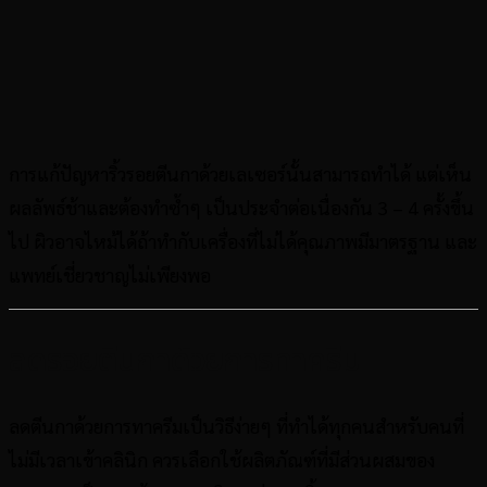
การแก้ปัญหาริ้วรอยตีนกาด้วยเลเซอร์นั้นสามารถทำได้ แต่เห็น
ผลลัพธ์ช้าและต้องทำซ้ำๆ เป็นประจำต่อเนื่องกัน 3 – 4 ครั้งขึ้น
ไป ผิวอาจไหม้ได้ถ้าทำกับเครื่องที่ไม่ได้คุณภาพมีมาตรฐาน และ
แพทย์เชี่ยวชาญไม่เพียงพอ
ลดรอยตีนกาด้วยการทาครีม
ลดตีนกาด้วยการทาครีมเป็นวิธีง่ายๆ ที่ทำได้ทุกคนสำหรับคนที่
ไม่มีเวลาเข้าคลินิก ควรเลือกใช้ผลิตภัณฑ์ที่มีส่วนผสมของ