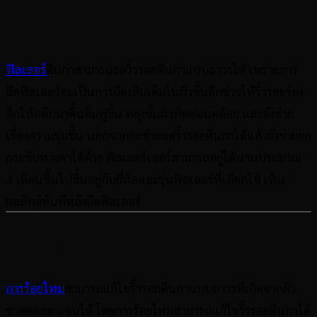
ฉีดฟิลเลอร์ลดริ้วรอยตีนกา
ฟิลเลอร์
ตีนกาสามารถลดริ้วรอยตีนกาแบบถาวรได้ เพราะการ
ฉีดฟิลเลอร์จะเป็นการฉีดเติมเต็มในผิวชั้นลึกช่วยให้ริ้วรอยร่อง
ลึกให้กลับมาตื้นอิ่มฟูขึ้น พยุงชั้นผิวที่หย่อนคล้อย และยังช่วย
เรื่องความชุ่มชื้น นอกจากจะช่วยลดริ้วรอยตีนกาได้แล้วยังช่วยยก
กระชับหางตาได้ด้วย ฟิลเลอร์เลอร์สามารถอยู่ได้นานประมาณ
4
เดือนขึ้นไปขึ้นอยู่กับยี่ห้อและรุ่นฟิลเลอร์ที่เลือกใช้ เห็น
ผลลัพธ์ทันทีหลังฉีดฟิลเลอร์
ร้อยไหมลดริ้วรอยตีนกา
การร้อยไหม
สามารถแก้ไขริ้วรอยตีนกาแบบถาวรที่เกิดจากผิว
ขาดคอลลาเจนได้ โดยการร้อยไหมสามารถแก้ไขริ้วรอยตีนกาได้