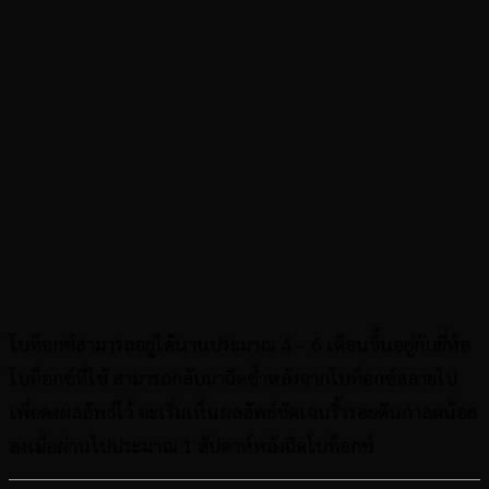
โบท็อกซ์สามารถอยู่ได้นานประมาณ 4 – 6 เดือนขึ้นอยู่กับยี่ห้อ
โบท็อกซ์ที่ใช้ สามารถกลับมาฉีดซ้ำหลังจากโบท็อกซ์สลายไป
เพื่อคงผลลัพธ์ไว้ จะเริ่มเห็นผลลัพธ์ชัดเจนริ้วรอยตีนกาลดน้อย
ลงเมื่อผ่านไปประมาณ 1 สัปดาห์หลังฉีดโบท็อกซ์