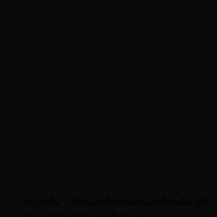
อายุมากขึ้น ในผิวหนังจะมีคอลลาเจนและอีลาสตินอยู่ซึ่ง
เป็นตัวที่ทำให้ผิวมีความชุ่มชื้น ยืดหยุ่นแข็งแรง เมื่ออายุ