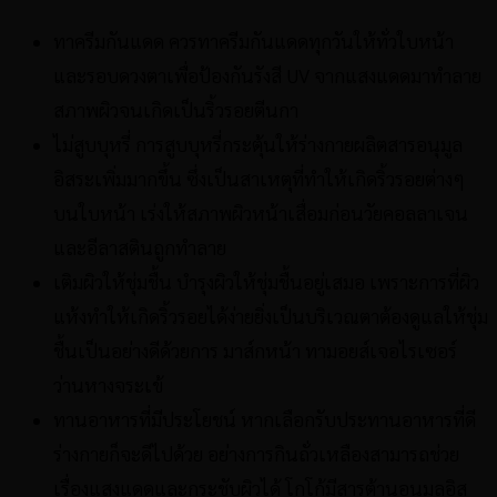
ทาครีมกันแดด ควรทาครีมกันแดดทุกวันให้ทั่วใบหน้า
และรอบดวงตาเพื่อป้องกันรังสี UV จากแสงแดดมาทำลาย
สภาพผิวจนเกิดเป็นริ้วรอยตีนกา
ไม่สูบบุหรี่ การสูบบุหรี่กระตุ้นให้ร่างกายผลิตสารอนุมูล
อิสระเพิ่มมากขึ้น ซึ่งเป็นสาเหตุที่ทำให้เกิดริ้วรอยต่างๆ
บนใบหน้า เร่งให้สภาพผิวหน้าเสื่อมก่อนวัยคอลลาเจน
และอีลาสตินถูกทำลาย
เติมผิวให้ชุ่มชื้น บำรุงผิวให้ชุ่มชื้นอยู่เสมอ เพราะการที่ผิว
แห้งทำให้เกิดริ้วรอยได้ง่ายยิ่งเป็นบริเวณตาต้องดูแลให้ชุ่ม
ชื้นเป็นอย่างดีด้วยการ มาส์กหน้า ทามอยส์เจอไรเซอร์
ว่านหางจระเข้
ทานอาหารที่มีประโยชน์ หากเลือกรับประทานอาหารที่ดี
ร่างกายก็จะดีไปด้วย อย่างการกินถั่วเหลืองสามารถช่วย
เรื่องแสงแดดและกระชับผิวได้ โกโก้มีสารต้านอนุมูลอิส