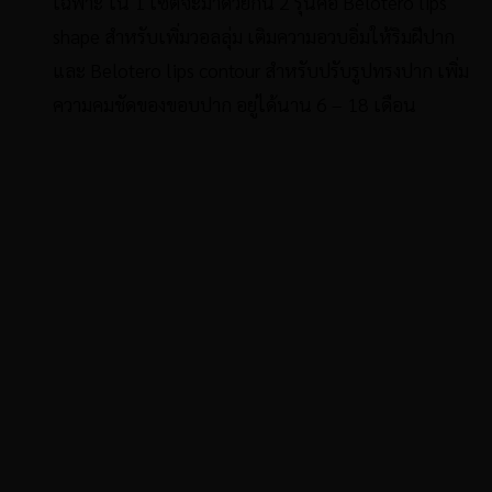
เฉพาะ ใน 1 เซ็ตจะมาด้วยกัน 2 รุ่นคือ Belotero lips
shape สำหรับเพิ่มวอลลุ่ม เติมความอวบอิ่มให้ริมฝีปาก
และ Belotero lips contour สำหรับปรับรูปทรงปาก เพิ่ม
ความคมชัดของขอบปาก อยู่ได้นาน 6 – 18 เดือน