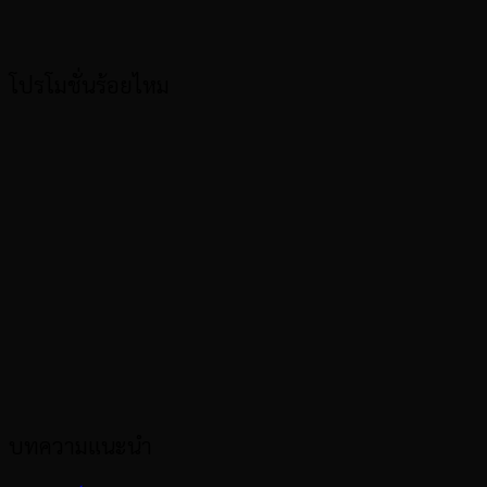
โปรโมชั่นร้อยไหม
บทความแนะนำ