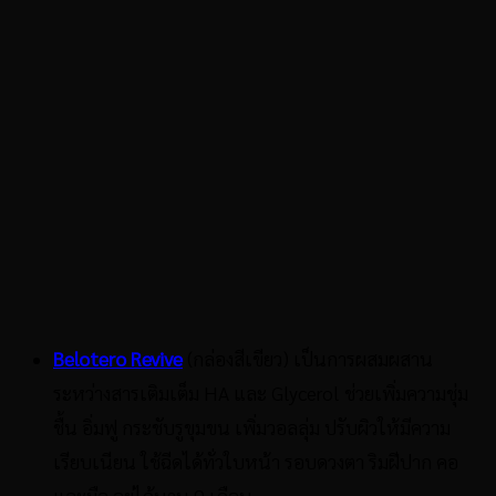
Belotero Revive
(กล่องสีเขียว) เป็นการผสมผสาน
ระหว่างสารเติมเต็ม HA และ Glycerol ช่วยเพิ่มความชุ่ม
ชื้น อิ่มฟู กระชับรูขุมขน เพิ่มวอลลุ่ม ปรับผิวให้มีความ
เรียบเนียน ใช้ฉีดได้ทั่วใบหน้า รอบดวงตา ริมฝีปาก คอ
และมือ อยู่ได้นาน 9 เดือน