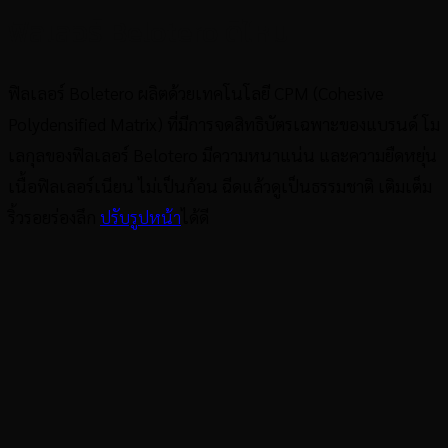
ฟิลเลอร์ Belotero ดีไหม
ฟิลเลอร์ Boletero ผลิตด้วยเทคโนโลยี CPM (Cohesive
Polydensified Matrix) ที่มีการจดสิทธิบัตรเฉพาะของแบรนด์ โม
เลกุลของฟิลเลอร์ Belotero มีความหนาแน่น และความยืดหยุ่น
เนื้อฟิลเลอร์เนียน ไม่เป็นก้อน ฉีดแล้วดูเป็นธรรมชาติ เติมเต็ม
ริ้วรอยร่องลึก
ปรับรูปหน้า
ได้ดี