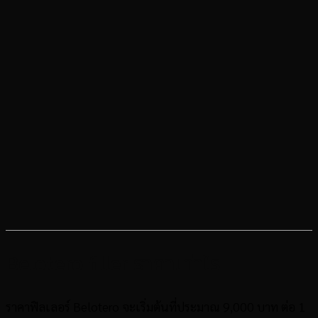
Belotero filler ราคาเท่าไร
ราคาฟิลเลอร์ Belotero จะเริ่มต้นที่ประมาณ 9,000 บาท ต่อ 1