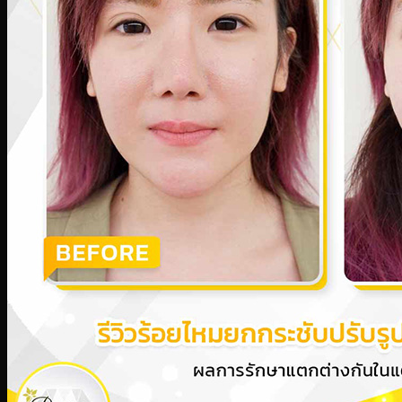
เมโสแฟต
Collagen Biostimulator
เลเซอร์ขน
วิตามินผิว
รักษาสิว
ทรีทเม้นท์หน้า
ฟิลเลอร์
ฟิลเลอร์
ฟิลเลอร์ใต้ตา
ฟิลเลอร์ปาก
ฟิลเลอร์ขมับตอบ
ฟิลเลอร์ร่องแก้ม
ฟิลเลอร์แก้มตอบ
ฟิลเลอร์คาง
โปรโมชั่น
โปรโมชั่นล่าสุด
โปรโมชั่นร้อยไหม
โปรโมชั่นฟิลเลอร์
โปรโมชั่นโบท็อกซ์