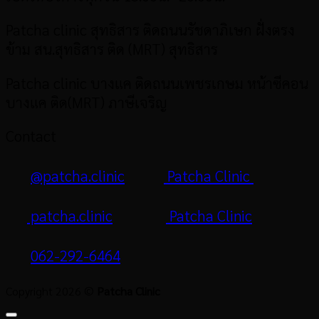
Patcha clinic สุทธิสาร
ติดถนนรัชดาภิเษก ฝั่งตรง
ข้าม สน.สุทธิสาร ติด (MRT) สุทธิสาร
Patcha clinic บางแค ติดถนนเพชรเกษม หน้าซีคอน
บางแค ติด(MRT) ภาษีเจริญ
Contact
@patcha.clinic
Patcha Clinic
patcha.clinic
Patcha Clinic
062-292-6464
Copyright 2026 ©
Patcha Clinic